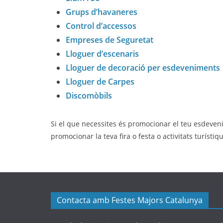
Grups d’havaneres
Control d’accessos
Empreses de Seguretat
Lloguer d’escenaris
Lloguer de decoració per esdeveniments
Lloguer de Carpes
Discomòbils
Si el que necessites és promocionar el teu esdeveni
promocionar la teva fira o festa o activitats turísti
Contacta amb Festes Majors Catalunya