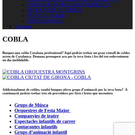
FOTOGRAFIA PER ESDEVENIMENTS
PRODUCCIÓ DE VÍDEOS
PANTALLES LED
VIDEOMAPPING
Contacte
COBLA
Busques una cobla Catalana professional? Aquí podràs trobar un gran ventall de cobles
arreu de Catalunya. Demana pressupost ara per la teva festa i fes del teu esdeveniment
un dia inoblidable.
Addicionalment de cobles, també busques altres grups d’animació per la teva festa?
A
continuació podràs trobar tots els
proveïdors per fires i festes que necessites:
Grups de Músca
Orquestres de Festa Major
Companyies de teatre
Espectacles infantils de carrer
Contacontes infantils
Grups d’animació infantil