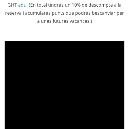
GHT
aquí
(En total tindràs un 10% de descompte a la
reserva i acumularàs punts que podràs bescanviar per
a unes futures vacances.)