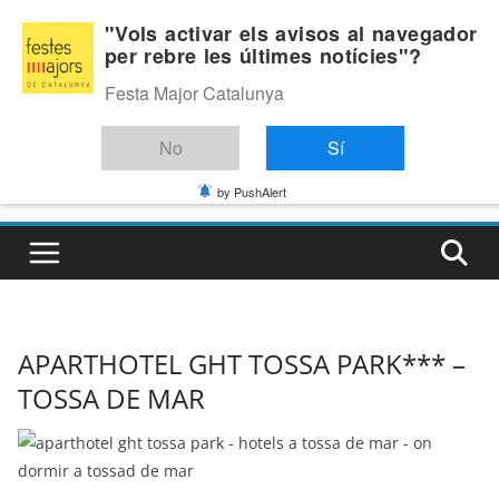
Skip
Dimecres, agost 5, 2026
"Vols activar els avisos al navegador
to
per rebre les últimes notícies"?
Última:
content
Festa Major Catalunya
No
Sí
by PushAlert
APARTHOTEL GHT TOSSA PARK*** –
TOSSA DE MAR