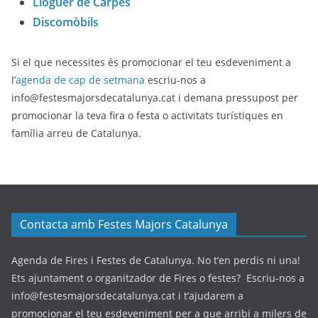
Lloguer de Carpes
Discomòbils
Si el que necessites és promocionar el teu esdeveniment a
l’
agenda de cap de setmana
escriu-nos a
info@festesmajorsdecatalunya.cat i demana pressupost per
promocionar la teva fira o festa o activitats turístiques en
família arreu de Catalunya.
Contacta amb Festes Majors Catalunya
Agenda de Fires i Festes de Catalunya. No t’en perdis ni una!
Ets ajuntament o organitzador de Fires o festes? Escriu-nos a
info@festesmajorsdecatalunya.cat i t’ajudarem a
promocionar el teu esdeveniment per a que arribi a milers de