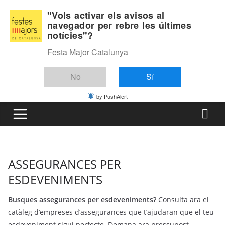
Skip
Dissabte, agost 8, 2026
"Vols activar els avisos al
to
navegador per rebre les últimes
Última:
notícies"?
content
Festa Major Catalunya
No
Sí
by PushAlert
ASSEGURANCES PER
ESDEVENIMENTS
Busques assegurances per esdeveniments?
Consulta ara el
catàleg d’empreses d’assegurances que t’ajudaran que el teu
esdeveniment sigui perfecte. Demana ara pressupost.