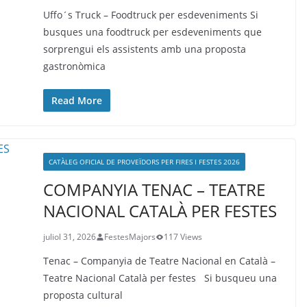
Uffo´s Truck – Foodtruck per esdeveniments Si
busques una foodtruck per esdeveniments que
sorprengui els assistents amb una proposta
gastronòmica
Read More
CATÀLEG OFICIAL DE PROVEÏDORS PER FIRES I FESTES 2026
COMPANYIA TENAC – TEATRE
NACIONAL CATALÀ PER FESTES
juliol 31, 2026
FestesMajors
117 Views
Tenac – Companyia de Teatre Nacional en Català –
Teatre Nacional Català per festes Si busqueu una
proposta cultural