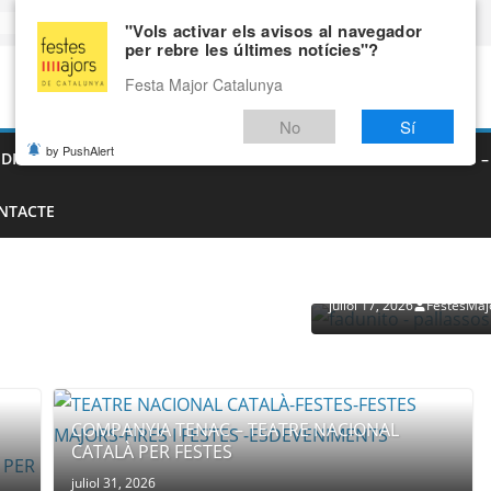
"Vols activar els avisos al navegador
per rebre les últimes notícies"?
Festa Major Catalunya
No
Sí
by PushAlert
EDIEVALS – AGENDA DE FIRES MEDIEVALS 2026
FIRES I FESTES 
NTACTE
PROVEÏDORS PER ESDEVENI
PALLASSOS
juliol 17, 2026
FestesMaj
COMPANYIA TENAC – TEATRE NACIONAL
CATALÀ PER FESTES
juliol 31, 2026