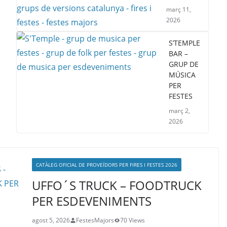
març 11,
2026
S’TEMPLE
BAR –
GRUP DE
MÚSICA
PER
FESTES
març 2,
2026
CATÀLEG OFICIAL DE PROVEÏDORS PER FIRES I FESTES 2026
UFFO´S TRUCK – FOODTRUCK
PER ESDEVENIMENTS
agost 5, 2026
FestesMajors
70 Views