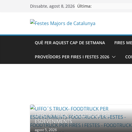
Skip
Última:
Dissabte, agost 8, 2026
to
content
QUÈ FER AQUEST CAP DE SETMANA
FIRES M
PROVEÏDORS PER FIRES I FESTES 2026
CO
UFFO´S TRUCK – FOODTRUCK PER
ESDEVENIMENTS
agost 5, 2026