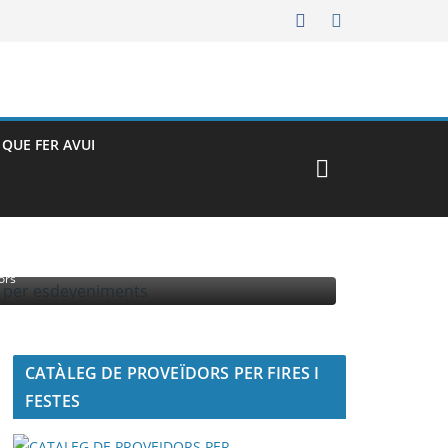
– QUE FER AVUI
MENTS
ors
CATÀLEG DE PROVEÏDORS PER FIRES I
FESTES