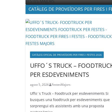
CATÀLEG DE PROVEÏDORS PER FIRES I F
CATÀLEG OFICIAL DE PROVEÏDORS PER FIRES I FESTES 2026
UFFO´S TRUCK – FOODTRUC
PER ESDEVENIMENTS
agost 5, 2026
FestesMajors
Uffo´s Truck – Foodtruck per esdeveniments Si
busques una foodtruck per esdeveniments que
sorprengui els assistents amb una proposta