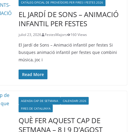
CATÀLEG OFICIAL DE PROVEÏDORS PER FIRES I FESTES 2026
EL JARDÍ DE SONS – ANIMACIÓ
INFANTIL PER FESTES
juliol 23, 2026
FestesMajors
160 Views
El Jardí de Sons – Animació infantil per festes Si
busques animació infantil per festes que combini
música, joc i
Read More
AGENDA CAP DE SETMANA
CALENDARI 2026
FIRES DE CATALUNYA
QUÈ FER AQUEST CAP DE
SETMANA – 8 I 9 D’AGOST