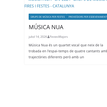
GRUPS DE MÚSICA PER FESTES
PROVEÏDORS PER ESDEVENIMENT
MÚSICA NUA
juliol 14, 2026
FestesMajors
Música Nua és un quartet vocal que neix de la
trobada en l’espai-temps de quatre cantants am
trajectòries diferents però amb un