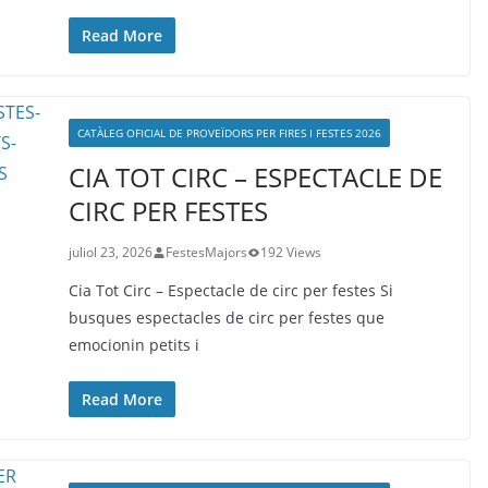
Read More
CATÀLEG OFICIAL DE PROVEÏDORS PER FIRES I FESTES 2026
CIA TOT CIRC – ESPECTACLE DE
CIRC PER FESTES
juliol 23, 2026
FestesMajors
192 Views
Cia Tot Circ – Espectacle de circ per festes Si
busques espectacles de circ per festes que
emocionin petits i
Read More