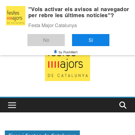
Skip
Divendres, agost 7, 2026
"Vols activar els avisos al navegador
to
per rebre les últimes notícies"?
Última:
content
Festa Major Catalunya
No
Sí
by PushAlert