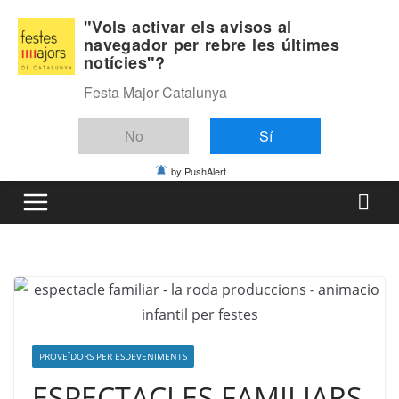
Skip
Divendres, agost 7, 2026
"Vols activar els avisos al
to
navegador per rebre les últimes
Última:
notícies"?
content
Festa Major Catalunya
No
Sí
by PushAlert
PROVEÏDORS PER ESDEVENIMENTS
ESPECTACLES FAMILIARS