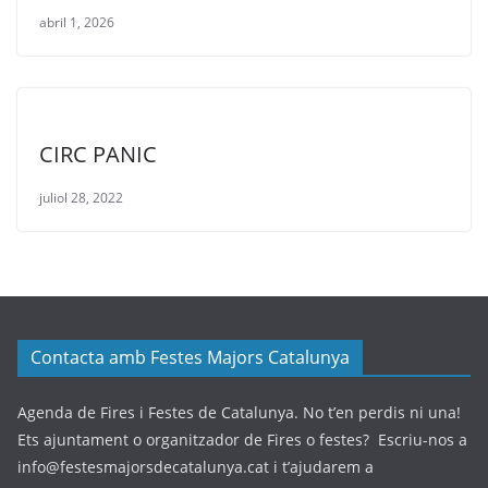
abril 1, 2026
CIRC PANIC
juliol 28, 2022
Contacta amb Festes Majors Catalunya
Agenda de Fires i Festes de Catalunya. No t’en perdis ni una!
Ets ajuntament o organitzador de Fires o festes? Escriu-nos a
info@festesmajorsdecatalunya.cat i t’ajudarem a