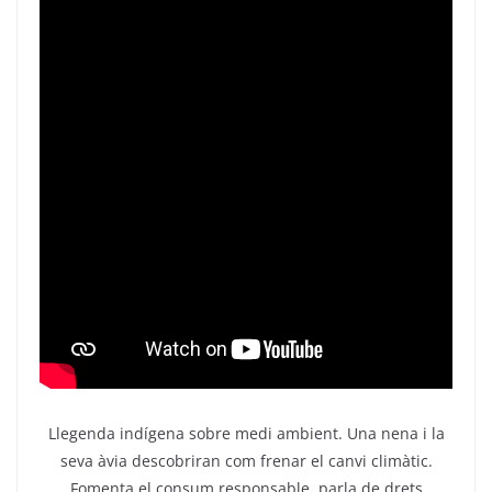
Llegenda indígena sobre medi ambient. Una nena i la
seva àvia descobriran com frenar el canvi climàtic.
Fomenta el consum responsable, parla de drets