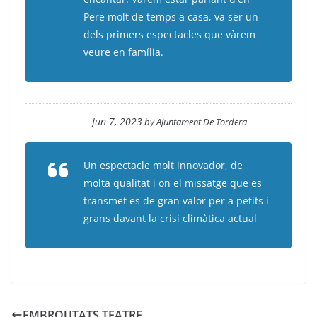
Pere molt de temps a casa, va ser un
dels primers espectacles que vàrem
veure en família.
Jun 7, 2023
by
Ajuntament De Tordera
Un espectacle molt innovador, de
molta qualitat i on el missatge que es
transmet es de gran valor per a petits i
grans davant la crisi climàtica actual
EMBROUTATS TEATRE