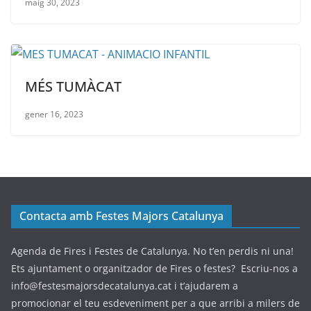
maig 30, 2023
MÉS TUMÀCAT
gener 16, 2023
Contacta amb Festes Majors Catalunya
Agenda de Fires i Festes de Catalunya. No t’en perdis ni una!
Ets ajuntament o organitzador de Fires o festes? Escriu-nos a
info@festesmajorsdecatalunya.cat i t’ajudarem a
promocionar el teu esdeveniment per a que arribi a milers de