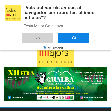
Skip
Divendres, agost 7, 2026
"Vols activar els avisos al
to
navegador per rebre les últimes
Última:
notícies"?
content
Festa Major Catalunya
No
Sí
by PushAlert