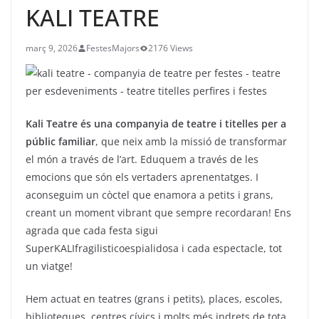
KALI TEATRE
març 9, 2026
FestesMajors
2176 Views
Kali Teatre és una companyia de teatre i titelles per a
públic familiar
, que neix amb la missió de transformar
el món a través de l’art. Eduquem a través de les
emocions que són els vertaders aprenentatges. I
aconseguim un còctel que enamora a petits i grans,
creant un moment vibrant que sempre recordaran! Ens
agrada que cada festa sigui
SuperKALIfragilisticoespialidosa i cada espectacle, tot
un viatge!
Hem actuat en teatres (grans i petits), places, escoles,
biblioteques, centres cívics i molts més indrets de tota