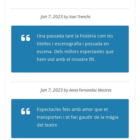
Jun 7, 2023
by
Xavi Trenchs
Una passada tant la història com les
titelles i escenografia i possada en
escena. Dels millors espectavles que
hem vist amb el nnostre fill.
Jun 7, 2023
by
Anna Fernandez Mestres
Espectacles fets amb amor que et
transporten i et fan gaudir de la màgia
del teatre