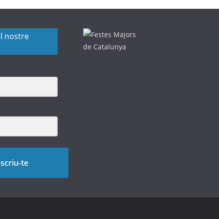
l nostre
scriu-te