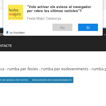
"Vols activar els avisos al navegador
per rebre les últimes notícies"?
Festa Major Catalunya
No
Sí
by PushAlert
EDIEVALS – AGENDA DE FIRES MEDIEVALS 2026
FIRES I FESTES 
NTACTE
S DE MÚSICA PER FESTES
PROVEÏDORS PER ESDEVENIMENTS