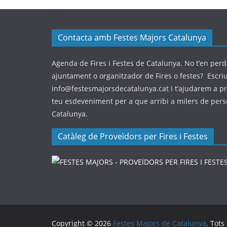
Contacta amb Festes Majors Catalunya
Agenda de Fires i Festes de Catalunya. No t’en perdi
ajuntament o organitzador de Fires o festes? Escri
info@festesmajorsdecatalunya.cat i t’ajudarem a p
teu esdeveniment per a que arribi a milers de per
Catalunya.
Catàleg de Proveïdors per Fires i Festes
Copyright © 2026
Festes Majors de Catalunya
. Tots