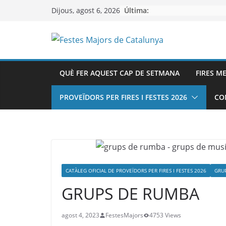
Skip
Última:
Dijous, agost 6, 2026
to
content
QUÈ FER AQUEST CAP DE SETMANA
FIRES M
PROVEÏDORS PER FIRES I FESTES 2026
CO
CATÀLEG OFICIAL DE PROVEÏDORS PER FIRES I FESTES 2026
GRUP
GRUPS DE RUMBA
agost 4, 2023
FestesMajors
4753 Views