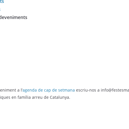
ts
s
sdeveniments
eniment a l’
agenda de cap de setmana
escriu-nos a info@festesm
stiques en família arreu de Catalunya.