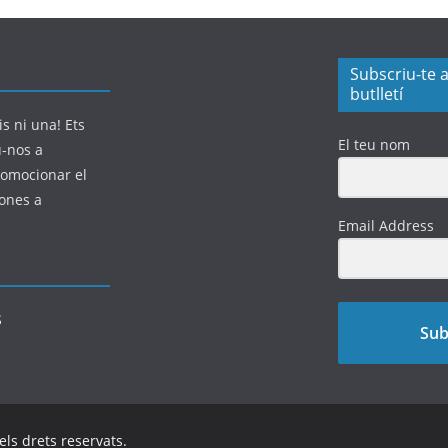
Subscriu-te a
butlletí
s ni una! Ets
El teu nom
u-nos a
romocionar el
sones a
Email Address
Sub
 els drets reservats.