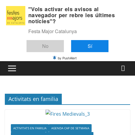
Skip
Dijous, agost 6, 2026
"Vols activar els avisos al
to
navegador per rebre les últimes
Última:
notícies"?
content
Festa Major Catalunya
No
Sí
by PushAlert
Activitats en familia
ACTIVITATS EN FAMILIA
AGENDA CAP DE SETMANA