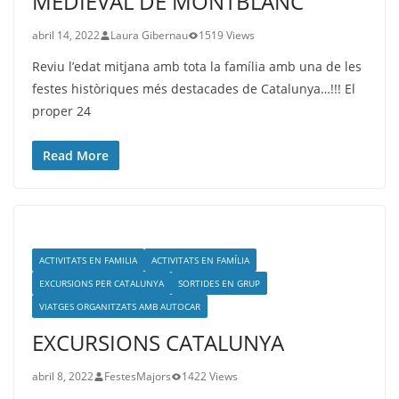
MEDIEVAL DE MONTBLANC
abril 14, 2022
Laura Gibernau
1519 Views
Reviu l’edat mitjana amb tota la família amb una de les
festes històriques més destacades de Catalunya…!!! El
proper 24
Read More
ACTIVITATS EN FAMILIA
ACTIVITATS EN FAMÍLIA
EXCURSIONS PER CATALUNYA
SORTIDES EN GRUP
VIATGES ORGANITZATS AMB AUTOCAR
EXCURSIONS CATALUNYA
abril 8, 2022
FestesMajors
1422 Views