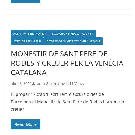
ACTIVITATS EN FAMILIA
EXCURSIONS PER CATALUNYA
SORTIDES EN GRUP
VIATGES ORGANITZATS AMB AUTOCAR
MONESTIR DE SANT PERE DE
RODES Y CREUER PER LA VENÈCIA
CATALANA
abril 8, 2022
Laura Gibernau
1111 Views
El proper 17 d’abril sortirem d’excursió des de
Barcelona al Monestir de Sant Pere de Rodes i farem un
creuer
Read More