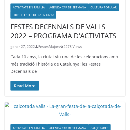
ACTIVITATS EN FAMILIA
AGENDA CAP DE SETMANA
CULTURA POPULAR
FIRES I FESTES DE CATALUNYA
FESTES DECENNALS DE VALLS
2022 – PROGRAMA D’ACTIVITATS
gener 27, 2022
FestesMajors
2278 Views
Cada 10 anys, la ciutat viu una de les celebracions amb
més tradició i història de Catalunya: les Festes
Decennals de
Read More
ACTIVITATS EN FAMILIA
AGENDA CAP DE SETMANA
CALÇOTADES