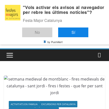
Skip
Divendres, agost 7, 2026
"Vols activar els avisos al navegador
to
per rebre les últimes notícies"?
Última:
content
Festa Major Catalunya
No
Sí
by PushAlert
ACTIVITATS EN FAMILIA
EXCURSIONS PER CATALUNYA