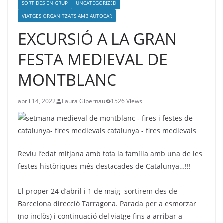
SORTIDES EN GRUP
UNCATEGORIZED
VIATGES ORGANITZATS AMB AUTOCAR
EXCURSIÓ A LA GRAN
FESTA MEDIEVAL DE
MONTBLANC
abril 14, 2022
Laura Gibernau
1526 Views
Reviu l’edat mitjana amb tota la família amb una de les
festes històriques més destacades de Catalunya…!!!
El proper 24 d’abril i 1 de maig sortirem des de
Barcelona direcció Tarragona. Parada per a esmorzar
(no inclòs) i continuació del viatge fins a arribar a