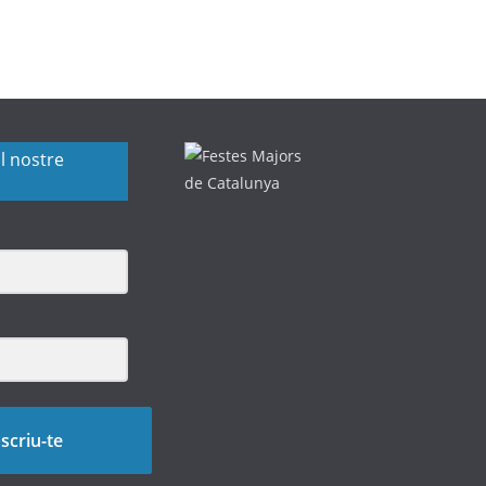
l nostre
scriu-te