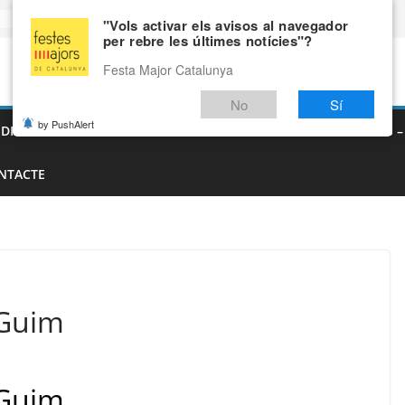
"Vols activar els avisos al navegador
per rebre les últimes notícies"?
Festa Major Catalunya
No
Sí
by PushAlert
EDIEVALS – AGENDA DE FIRES MEDIEVALS 2026
FIRES I FESTES 
NTACTE
 Guim
 Guim