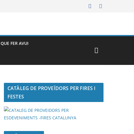
– QUE FER AVUI
CATÀLEG DE PROVEÏDORS PER FIRES I
FESTES