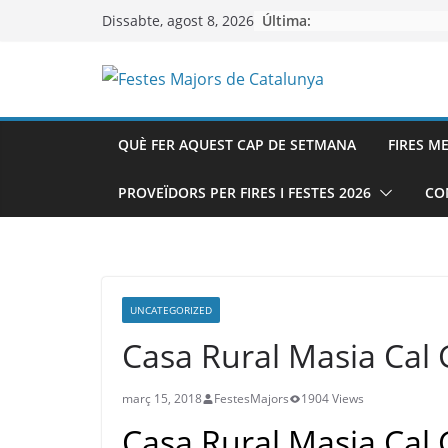
Skip
Última:
Dissabte, agost 8, 2026
to
content
QUÈ FER AQUEST CAP DE SETMANA
FIRES M
PROVEÏDORS PER FIRES I FESTES 2026
CO
UNCATEGORIZED
Casa Rural Masia Cal
març 15, 2018
FestesMajors
1904 Views
Casa Rural Masia Cal