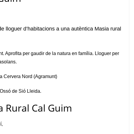
 lloguer d’habitacions a una autèntica Masia rural
. Aprofita per gaudir de la natura en família. L
loguer per
asolans.
tida Cervera Nord (Agramunt)
Ossó de Sió Lleida.
a Rural Cal Guim
í,