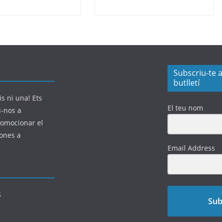
Subscriu-te a
butlletí
s ni una! Ets
El teu nom
u-nos a
romocionar el
sones a
Email Address
Sub