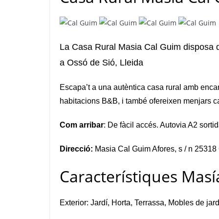
La Casa Rural Masia Cal Guim disposa de
a Ossó de Sió, Lleida
Escapa’t a una
autèntica casa rural amb encant
habitacions B&B, i també ofereixen menjars c
Com arribar
: De fàcil accés. Autovia A2 sor
Direcció:
Masia Cal Guim Afores, s / n 25318 
Característiques Masí
Exterior: Jardí,
Horta, Terrassa, Mobles de jard