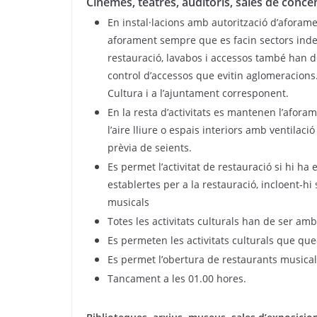
Cinemes, teatres, auditoris, sales de concent
­En instal·lacions amb autorització d’afora
aforament sempre que es facin sectors ind
restauració, lavabos i accessos també han d
control d’accessos que evitin aglomeracion
Cultura i a l’ajuntament corresponent.
En la resta d’activitats es mantenen l’afora
l’aire lliure o espais interiors amb ventilaci
prèvia de seients.
Es permet l’activitat de restauració si hi h
establertes per a la restauració, incloent-hi
musicals
Totes les activitats culturals han de ser am
Es permeten les activitats culturals que que
Es permet l’obertura de restaurants musical
Tancament a les 01.00 hores.