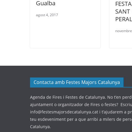
Gualba
FESTA
SANT 
agost 4, 2017
PERA
novembre 
Contacta amb Festes Majors Catalunya
Agenda de Fires i Festes de Catalunya. No t’en perdi
ajuntament o organitzador de Fires o festes? Escri
info@festesmajorsdecatalunya.cat i t’ajudarem a p
teu esdeveniment per a que arribi a milers de per
Catalunya.