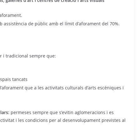
, galeries d’art i centres de creació i arts visuals
’aforament.
mb assistència de públic amb el límit d’aforament del 70%.
r i tradicional sempre que:
espais tancats
d’aforament que a les activitats culturals d’arts escèniques i
ulars:
permeses sempre que s’evitin aglomeracions i es
activitat i les condicions per al desenvolupament previstes al