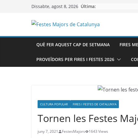
Skip
Última:
Dissabte, agost 8, 2026
to
content
QUÈ FER AQUEST CAP DE SETMANA
FIRES M
PROVEÏDORS PER FIRES I FESTES 2026
CO
CULTURA POPULAR
FIRES I FESTES DE CATALUNYA
Tornen les Festes Maj
juny 7, 2021
FestesMajors
1643 Views