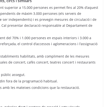
s, circs i similars
ment superior a 15.000 persones es permet fins al 20% d’aquest
ependents de màxim 3.000 persones (els serveis de
e ser independents) i es prevegin mesures de circulació i de
s. Cal presentar declaració responsable al Departament de
ment del 70% i 1.000 persones en espais interiors i 3.000 a
ó reforçada, el control d’accessos i aglomeracions i l’assignació
a establiments habilitats, amb compliment de les mesures
 sales de concert, cafès concert, teatres concert i restaurants
b públic assegut.
din fora de la programació habitual.
s amb les mateixes condicions que la restauració.