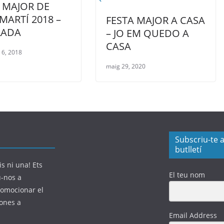
 MAJOR DE
MARTÍ 2018 –
FESTA MAJOR A CASA
LADA
– JO EM QUEDO A
CASA
6, 2018
maig 29, 2020
Subscriu-te a
butlletí
s ni una! Ets
El teu nom
u-nos a
romocionar el
sones a
Email Address