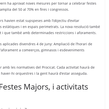
Govern ha aprovat noves mesures per tornar a celebrar festes
s’amplia del 50 al 70% en fires i congressos.
ars havien estat supspeses amb l’objectiu d’evitar
s estàtiques i en espais perimetrats. La nova resolució també
tot i que també amb determinades restriccions i aforaments.
aplicades divendres 4 de juny: Ampliació de l’horari de
e l’aforament a comeerços, gimnasos i esdeveniments
ir amb les normatives del Procicat. Cada activitat haurà de
haver-hi orquestres i la gent haurà d’estar asseguda.
estes Majors, i activitats