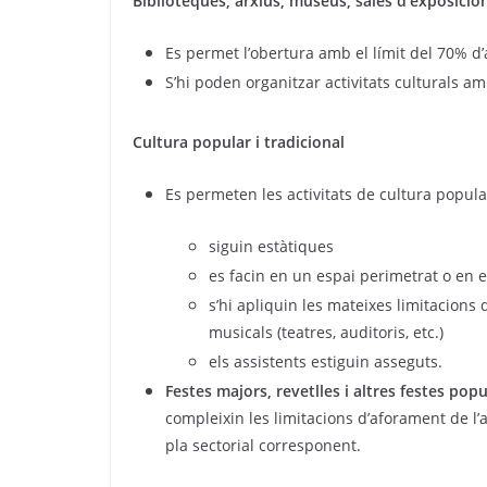
Biblioteques, arxius, museus, sales d’exposicions
Es permet l’obertura amb el límit del 70% d
S’hi poden organitzar activitats culturals a
Cultura popular i tradicional
Es permeten les activitats de cultura popula
siguin estàtiques
es facin en un espai perimetrat o en 
s’hi apliquin les mateixes limitacions 
musicals (teatres, auditoris, etc.)
els assistents estiguin asseguts.
Festes majors, revetlles i altres festes pop
compleixin les limitacions d’aforament de l’
pla sectorial corresponent.