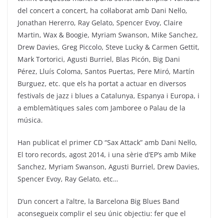
del concert a concert, ha col·laborat amb Dani Nel·lo,
Jonathan Hererro, Ray Gelato, Spencer Evoy, Claire
Martin, Wax & Boogie, Myriam Swanson, Mike Sanchez,
Drew Davies, Greg Piccolo, Steve Lucky & Carmen Gettit,
Mark Tortorici, Agusti Burriel, Blas Picón, Big Dani
Pérez, Lluís Coloma, Santos Puertas, Pere Miró, Martín
Burguez, etc. que els ha portat a actuar en diversos
festivals de jazz i blues a Catalunya, Espanya i Europa, i
a emblemàtiques sales com Jamboree o Palau de la
música.
Han publicat el primer CD “Sax Attack” amb Dani Nel·lo,
El toro records, agost 2014, i una sèrie d’EP’s amb Mike
Sanchez, Myriam Swanson, Agusti Burriel, Drew Davies,
Spencer Evoy, Ray Gelato, etc…
D’un concert a l’altre, la Barcelona Big Blues Band
aconsegueix complir el seu únic objectiu: fer que el