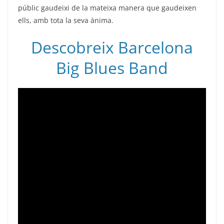
públic gaudeixi de la mateixa manera que gaudeixen
ells, amb tota la seva ànima.
Descobreix Barcelona
Big Blues Band