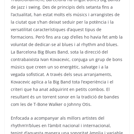
de jazz i swing. Des de principis dels setanta fins a
l’actualitat, han estat molts els músics i arrangistes de
la ciutat que s’han deixat seduir per la potència i la
versatilitat característiques d’aquest tipus de
formacions. Però fins ara cap d’elles ho havia fet amb la
voluntat de dedicar-se al blues i al rhythm and blues.
La Barcelona Big Blues Band, sota la direcció del
contrabaixista Ivan Kovacevic, conjuga un grup de bons
músics que creen un so energètic, salvatge i a la
vegada sofisticat. A través dels seus arranjaments,
Kovacevic aplica a la Big Band tota l’experiència i el
criteri que ha anat adquirint en petits combos. El
resultant és un torrent sonor en la tradició de bandes
com les de T-Bone Walker o Johnny Otis.
Enfocada a acompanyar als millors artistes del
rhythm’n’blues en l’àmbit nacional i internacional,
tenint d’aquesta manera una sonoritat àmplia i variable