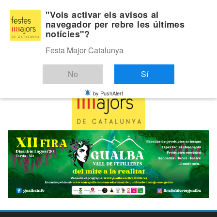
Skip
Dilluns, agost 10, 2026
"Vols activar els avisos al
to
navegador per rebre les últimes
Última:
notícies"?
content
Festa Major Catalunya
No
Sí
by PushAlert