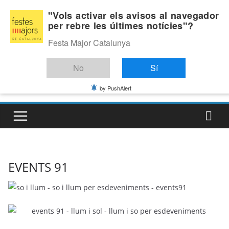
Skip
Divendres, agost 7, 2026
"Vols activar els avisos al navegador
to
per rebre les últimes notícies"?
Última:
content
Festa Major Catalunya
No
Sí
by PushAlert
EVENTS 91