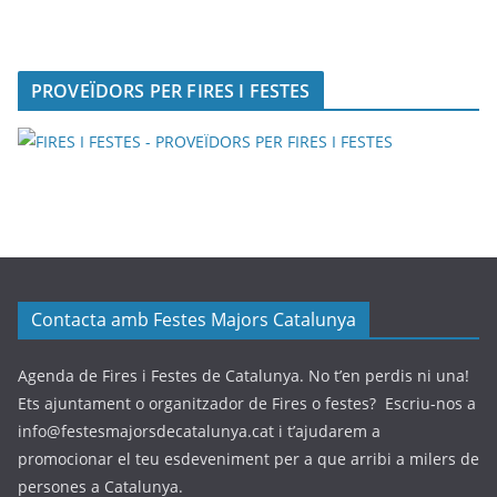
PROVEÏDORS PER FIRES I FESTES
Contacta amb Festes Majors Catalunya
Agenda de Fires i Festes de Catalunya. No t’en perdis ni una!
Ets ajuntament o organitzador de Fires o festes? Escriu-nos a
info@festesmajorsdecatalunya.cat i t’ajudarem a
promocionar el teu esdeveniment per a que arribi a milers de
persones a Catalunya.