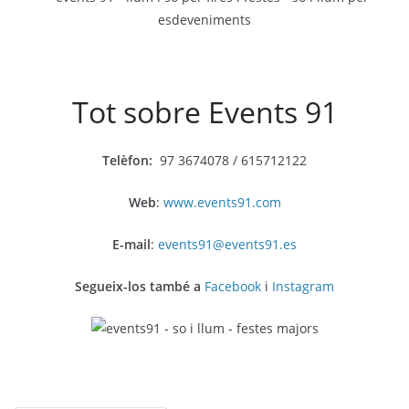
Tot sobre Events 91
Telèfon:
97 3674078 / 615712122
Web
:
www.events91.com
E-mail
:
events91@events91.es
Segueix-los també a
Facebook
i
Instagram