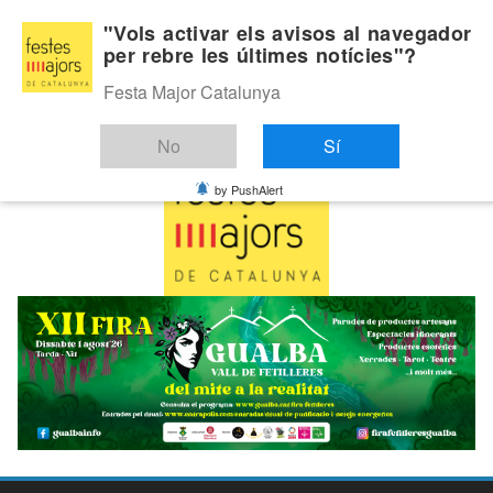
Skip
Dilluns, agost 10, 2026
"Vols activar els avisos al navegador
to
per rebre les últimes notícies"?
Última:
content
Festa Major Catalunya
No
Sí
by PushAlert