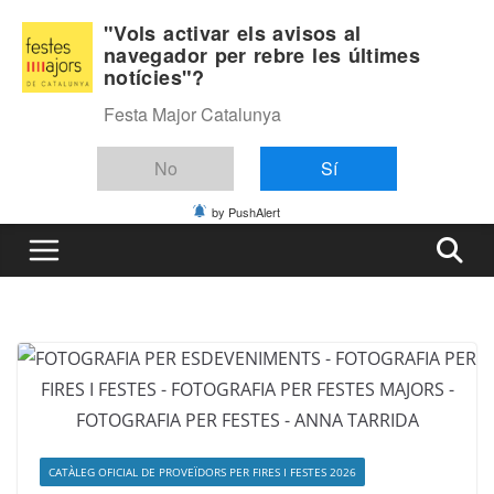
Skip
Divendres, agost 7, 2026
"Vols activar els avisos al
to
navegador per rebre les últimes
Última:
notícies"?
content
Festa Major Catalunya
No
Sí
by PushAlert
CATÀLEG OFICIAL DE PROVEÏDORS PER FIRES I FESTES 2026