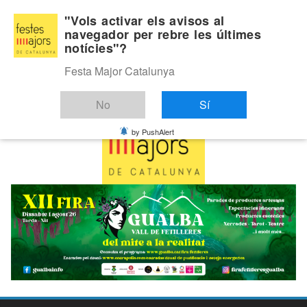
Skip
Dijous, agost 6, 2026
"Vols activar els avisos al
to
navegador per rebre les últimes
Última:
notícies"?
content
Festa Major Catalunya
No
Sí
by PushAlert