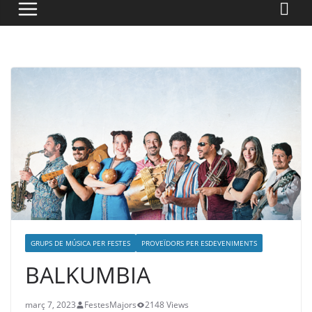
GRUPS DE MÚSICA PER FESTES
PROVEÏDORS PER ESDEVENIMENTS
BALKUMBIA
març 7, 2023
FestesMajors
2148 Views