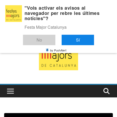
Skip
Dijous, agost 6, 2026
"Vols activar els avisos al
to
navegador per rebre les últimes
Última:
notícies"?
content
Festa Major Catalunya
No
Sí
by PushAlert