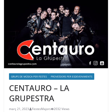
GRUPS DE MÚSICA PER FESTES
PROVEÏDORS PER ESDEVENIMENTS
CENTAURO – LA
GRUPESTRA
març 21, 2023
FestesMajors
2032 Views