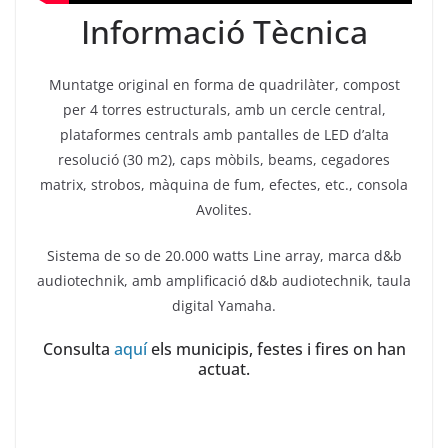
Informació Tècnica
Muntatge original en forma de quadrilàter, compost
per 4 torres estructurals, amb un cercle central,
plataformes centrals amb pantalles de LED d’alta
resolució (30 m2), caps mòbils, beams, cegadores
matrix, strobos, màquina de fum, efectes, etc., consola
Avolites.
Sistema de so de 20.000 watts Line array, marca d&b
audiotechnik, amb amplificació d&b audiotechnik, taula
digital Yamaha.
Consulta
aquí
els municipis, festes i fires on han
actuat.