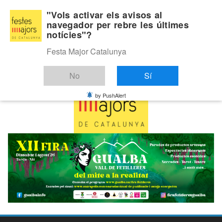
Skip
Dijous, agost 6, 2026
"Vols activar els avisos al
to
navegador per rebre les últimes
Última:
notícies"?
content
Festa Major Catalunya
No
Sí
by PushAlert