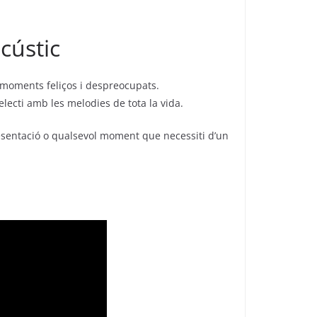
cústic
i moments feliços i despreocupats.
electi amb les melodies de tota la vida.
sentació o qualsevol moment que necessiti d’un