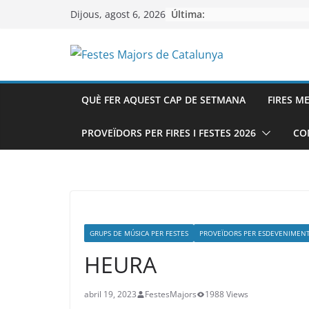
Skip
Última:
Dijous, agost 6, 2026
to
content
QUÈ FER AQUEST CAP DE SETMANA
FIRES M
PROVEÏDORS PER FIRES I FESTES 2026
CO
GRUPS DE MÚSICA PER FESTES
PROVEÏDORS PER ESDEVENIMEN
HEURA
abril 19, 2023
FestesMajors
1988 Views