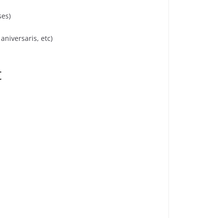
ses)
niversaris, etc)
t