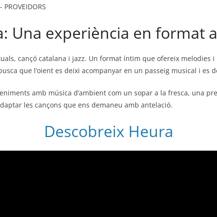
: Una experiència en format a
uals, cançó catalana i jazz. Un format íntim que ofereix melodies 
ue busca que l’oient es deixi acompanyar en un passeig musical i es d
niments amb música d’ambient com un sopar a la fresca, una pre
m adaptar les cançons que ens demaneu amb antelació.
Descobreix Heura