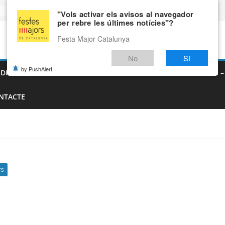
"Vols activar els avisos al navegador
per rebre les últimes notícies"?
Festa Major Catalunya
No
Sí
by PushAlert
EDIEVALS – AGENDA DE FIRES MEDIEVALS 2026
FIRES I FESTES 
NTACTE
TS