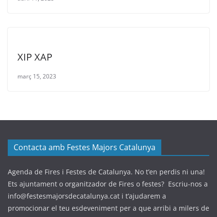
XIP XAP
març 15, 2023
Contacta amb Festes Majors Catalunya
Agenda de Fires i Festes de Catalunya. No t’en perdis ni una!
Ets ajuntament o organitzador de Fires o festes? Escriu-nos a
info@festesmajorsdecatalunya.cat i t’ajudarem a
promocionar el teu esdeveniment per a que arribi a milers de