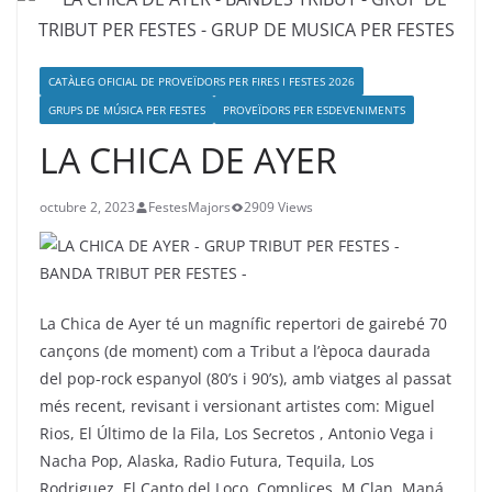
CATÀLEG OFICIAL DE PROVEÏDORS PER FIRES I FESTES 2026
GRUPS DE MÚSICA PER FESTES
PROVEÏDORS PER ESDEVENIMENTS
LA CHICA DE AYER
octubre 2, 2023
FestesMajors
2909 Views
La Chica de Ayer té un magnífic repertori de gairebé 70
cançons (de moment) com a Tribut a l’època daurada
del pop-rock espanyol (80’s i 90’s), amb viatges al passat
més recent, revisant i versionant artistes com: Miguel
Rios, El Último de la Fila, Los Secretos , Antonio Vega i
Nacha Pop, Alaska, Radio Futura, Tequila, Los
Rodriguez, El Canto del Loco, Complices, M Clan, Maná,