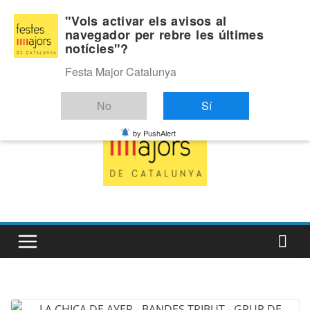
Skip
Diumenge, agost 9, 2026
"Vols activar els avisos al
to
navegador per rebre les últimes
Última:
notícies"?
content
Festa Major Catalunya
No
Sí
by PushAlert