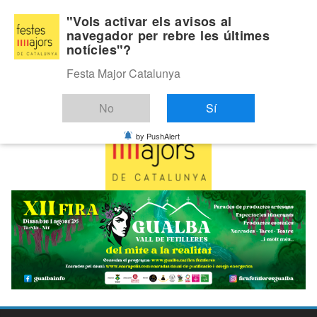
Skip
Dilluns, agost 10, 2026
"Vols activar els avisos al
to
navegador per rebre les últimes
Última:
notícies"?
content
Festa Major Catalunya
No
Sí
by PushAlert