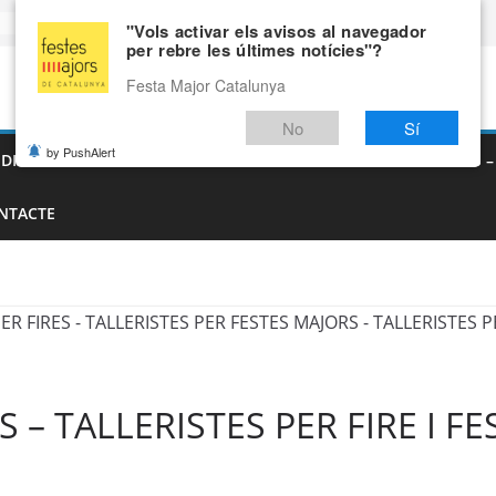
"Vols activar els avisos al navegador
per rebre les últimes notícies"?
Festa Major Catalunya
No
Sí
by PushAlert
EDIEVALS – AGENDA DE FIRES MEDIEVALS 2026
FIRES I FESTES 
NTACTE
 TALLERISTES PER FIRE I FE