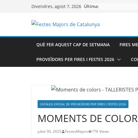
Skip
Última:
Divendres, agost 7, 2026
to
content
QUÈ FER AQUEST CAP DE SETMANA
FIRES M
PROVEÏDORS PER FIRES I FESTES 2026
CO
CATÀLEG OFICIAL DE PROVEÏDORS PER FIRES I FESTES 2026
MOMENTS DE COLORS –
juliol 30, 2025
FestesMajors
776 Views