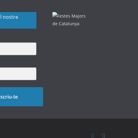
l nostre
scriu-te