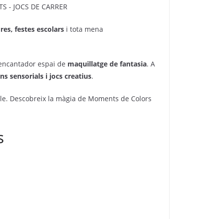
ires, festes escolars
i tota mena
 encantador espai de
maquillatge de fantasia
. A
s sensorials i jocs creatius
.
ble. Descobreix la màgia de Moments de Colors
s