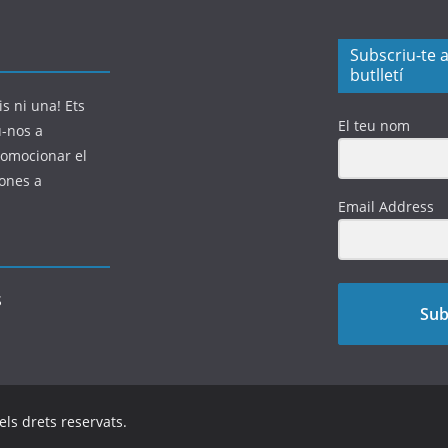
Subscriu-te a
butlletí
s ni una! Ets
El teu nom
u-nos a
romocionar el
sones a
Email Address
Sub
 els drets reservats.