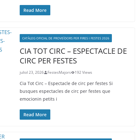
Read More
CATÀLEG OFICIAL DE PROVEÏDORS PER FIRES I FESTES 2026
CIA TOT CIRC – ESPECTACLE DE
CIRC PER FESTES
juliol 23, 2026
FestesMajors
192 Views
Cia Tot Circ – Espectacle de circ per festes Si
busques espectacles de circ per festes que
emocionin petits i
Read More