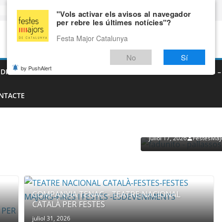
"Vols activar els avisos al navegador
per rebre les últimes notícies"?
Festa Major Catalunya
No
Sí
by PushAlert
EDIEVALS – AGENDA DE FIRES MEDIEVALS 2026
FIRES I FESTES 
NTACTE
PROVEÏDORS PER ESDEVENI
PALLASSOS
juliol 17, 2026
FestesMaj
COMPANYIA TENAC – TEATRE NACIONAL
CATALÀ PER FESTES
juliol 31, 2026