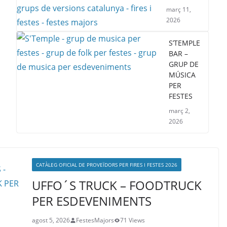
març 11,
2026
S’TEMPLE
BAR –
GRUP DE
MÚSICA
PER
FESTES
març 2,
2026
CATÀLEG OFICIAL DE PROVEÏDORS PER FIRES I FESTES 2026
UFFO´S TRUCK – FOODTRUCK
PER ESDEVENIMENTS
agost 5, 2026
FestesMajors
71 Views