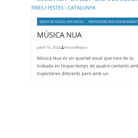
GRUPS DE MÚSICA PER FESTES
PROVEÏDORS PER ESDEVENIMENT
MÚSICA NUA
juliol 14, 2026
FestesMajors
Música Nua és un quartet vocal que neix de la
trobada en l’espai-temps de quatre cantants am
trajectòries diferents però amb un