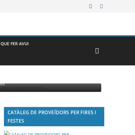
– QUE FER AVUI
MENTS
ors
CATÀLEG DE PROVEÏDORS PER FIRES I
FESTES