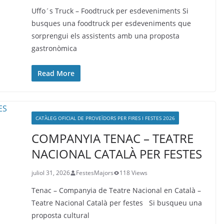
Uffo´s Truck – Foodtruck per esdeveniments Si
busques una foodtruck per esdeveniments que
sorprengui els assistents amb una proposta
gastronòmica
Read More
CATÀLEG OFICIAL DE PROVEÏDORS PER FIRES I FESTES 2026
COMPANYIA TENAC – TEATRE
NACIONAL CATALÀ PER FESTES
juliol 31, 2026
FestesMajors
118 Views
Tenac – Companyia de Teatre Nacional en Català –
Teatre Nacional Català per festes Si busqueu una
proposta cultural