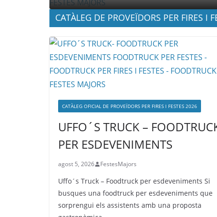
CATÀLEG DE PROVEÏDORS PER FIRES I F
CATÀLEG OFICIAL DE PROVEÏDORS PER FIRES I FESTES 2026
UFFO´S TRUCK – FOODTRUC
PER ESDEVENIMENTS
agost 5, 2026
FestesMajors
Uffo´s Truck – Foodtruck per esdeveniments Si
busques una foodtruck per esdeveniments que
sorprengui els assistents amb una proposta