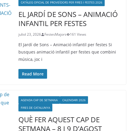
CATÀLEG OFICIAL DE PROVEÏDORS PER FIRES I FESTES 2026
EL JARDÍ DE SONS – ANIMACIÓ
INFANTIL PER FESTES
juliol 23, 2026
FestesMajors
161 Views
El Jardí de Sons – Animació infantil per festes Si
busques animació infantil per festes que combini
música, joc i
Read More
AGENDA CAP DE SETMANA
CALENDARI 2026
FIRES DE CATALUNYA
QUÈ FER AQUEST CAP DE
SETMANA – 8 I 9 D’AGOST