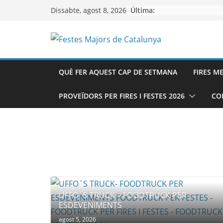
Skip
Última:
Dissabte, agost 8, 2026
to
content
QUÈ FER AQUEST CAP DE SETMANA
FIRES M
PROVEÏDORS PER FIRES I FESTES 2026
CO
UFFO´S TRUCK – FOODTRUCK PER
ESDEVENIMENTS
agost 5, 2026