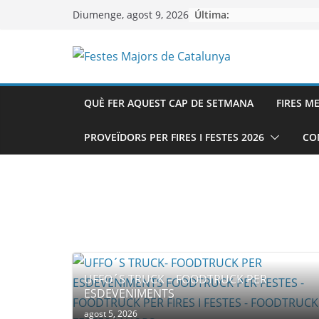
Skip
Última:
Diumenge, agost 9, 2026
to
content
QUÈ FER AQUEST CAP DE SETMANA
FIRES M
PROVEÏDORS PER FIRES I FESTES 2026
CO
UFFO´S TRUCK – FOODTRUCK PER
ESDEVENIMENTS
agost 5, 2026