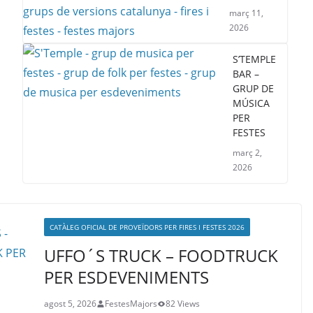
març 11,
2026
S’TEMPLE
BAR –
GRUP DE
MÚSICA
PER
FESTES
març 2,
2026
CATÀLEG OFICIAL DE PROVEÏDORS PER FIRES I FESTES 2026
UFFO´S TRUCK – FOODTRUCK
PER ESDEVENIMENTS
agost 5, 2026
FestesMajors
82 Views