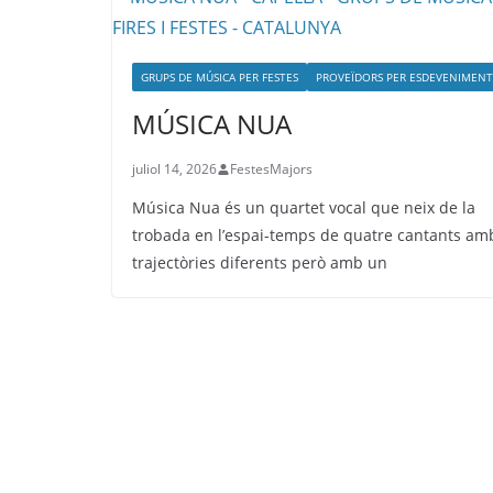
GRUPS DE MÚSICA PER FESTES
PROVEÏDORS PER ESDEVENIMENT
MÚSICA NUA
juliol 14, 2026
FestesMajors
Música Nua és un quartet vocal que neix de la
trobada en l’espai-temps de quatre cantants am
trajectòries diferents però amb un