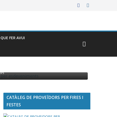
– QUE FER AVUI
MENTS
ors
CATÀLEG DE PROVEÏDORS PER FIRES I
FESTES