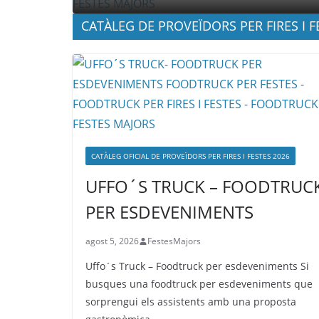
CATÀLEG DE PROVEÏDORS PER FIRES I F
CATÀLEG OFICIAL DE PROVEÏDORS PER FIRES I FESTES 2026
UFFO´S TRUCK – FOODTRUC
PER ESDEVENIMENTS
agost 5, 2026
FestesMajors
Uffo´s Truck – Foodtruck per esdeveniments Si
busques una foodtruck per esdeveniments que
sorprengui els assistents amb una proposta