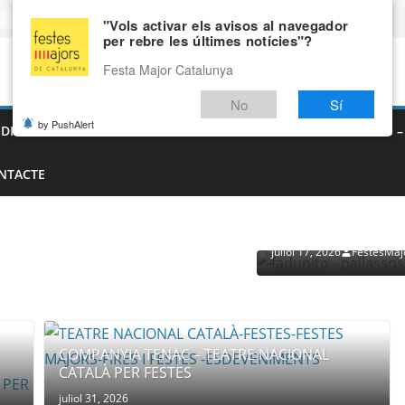
"Vols activar els avisos al navegador
per rebre les últimes notícies"?
Festa Major Catalunya
No
Sí
by PushAlert
EDIEVALS – AGENDA DE FIRES MEDIEVALS 2026
FIRES I FESTES 
NTACTE
PROVEÏDORS PER ESDEVENI
PALLASSOS
juliol 17, 2026
FestesMaj
COMPANYIA TENAC – TEATRE NACIONAL
CATALÀ PER FESTES
juliol 31, 2026