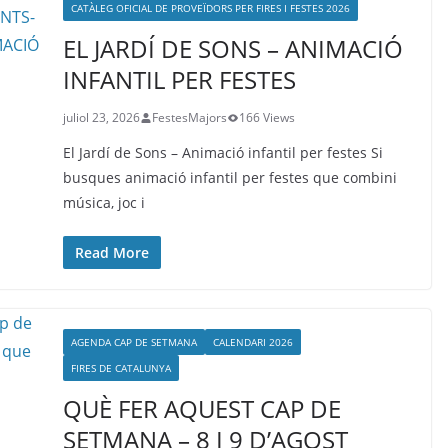
CATÀLEG OFICIAL DE PROVEÏDORS PER FIRES I FESTES 2026
EL JARDÍ DE SONS – ANIMACIÓ
INFANTIL PER FESTES
juliol 23, 2026
FestesMajors
166 Views
El Jardí de Sons – Animació infantil per festes Si
busques animació infantil per festes que combini
música, joc i
Read More
AGENDA CAP DE SETMANA
CALENDARI 2026
FIRES DE CATALUNYA
QUÈ FER AQUEST CAP DE
SETMANA – 8 I 9 D’AGOST