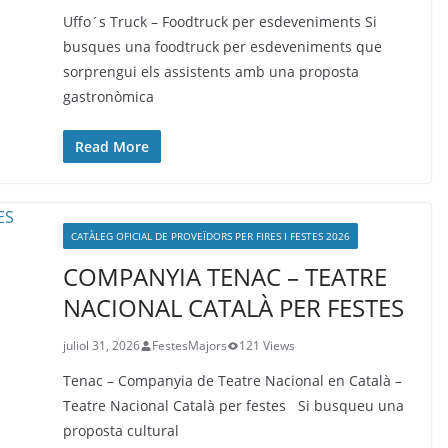
Uffo´s Truck – Foodtruck per esdeveniments Si
busques una foodtruck per esdeveniments que
sorprengui els assistents amb una proposta
gastronòmica
Read More
CATÀLEG OFICIAL DE PROVEÏDORS PER FIRES I FESTES 2026
COMPANYIA TENAC – TEATRE
NACIONAL CATALÀ PER FESTES
juliol 31, 2026
FestesMajors
121 Views
Tenac – Companyia de Teatre Nacional en Català –
Teatre Nacional Català per festes Si busqueu una
proposta cultural