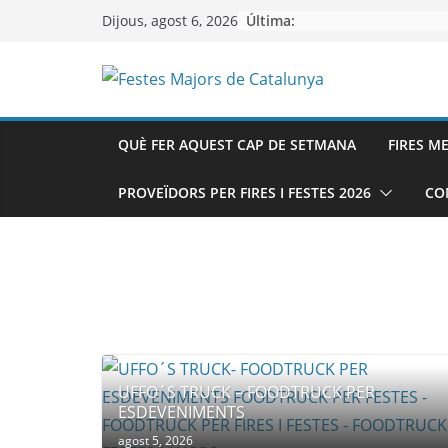
Skip
Última:
Dijous, agost 6, 2026
to
content
QUÈ FER AQUEST CAP DE SETMANA
FIRES M
PROVEÏDORS PER FIRES I FESTES 2026
CO
UFFO´S TRUCK – FOODTRUCK PER
ESDEVENIMENTS
agost 5, 2026