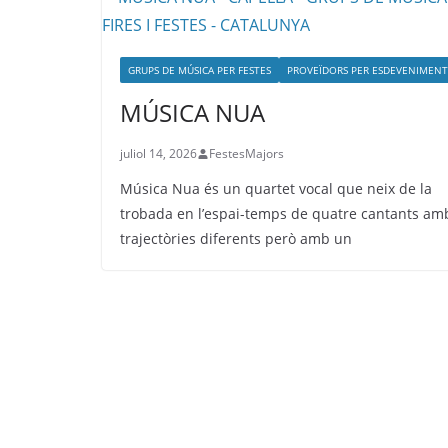
GRUPS DE MÚSICA PER FESTES
PROVEÏDORS PER ESDEVENIMENT
MÚSICA NUA
juliol 14, 2026
FestesMajors
Música Nua és un quartet vocal que neix de la
trobada en l’espai-temps de quatre cantants am
trajectòries diferents però amb un