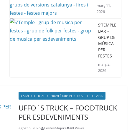
març 11,
2026
S’TEMPLE
BAR –
GRUP DE
MÚSICA
PER
FESTES
març 2,
2026
CATÀLEG OFICIAL DE PROVEÏDORS PER FIRES I FESTES 2026
UFFO´S TRUCK – FOODTRUCK
PER ESDEVENIMENTS
agost 5, 2026
FestesMajors
40 Views