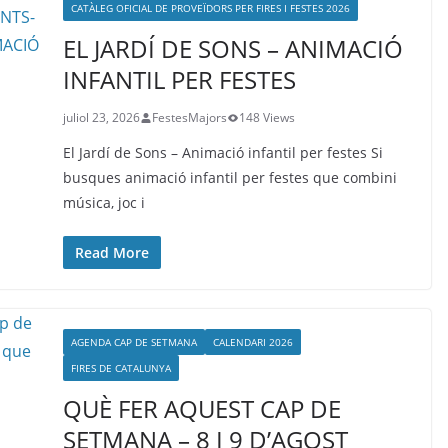
CATÀLEG OFICIAL DE PROVEÏDORS PER FIRES I FESTES 2026
EL JARDÍ DE SONS – ANIMACIÓ
INFANTIL PER FESTES
juliol 23, 2026
FestesMajors
148 Views
El Jardí de Sons – Animació infantil per festes Si
busques animació infantil per festes que combini
música, joc i
Read More
AGENDA CAP DE SETMANA
CALENDARI 2026
FIRES DE CATALUNYA
QUÈ FER AQUEST CAP DE
SETMANA – 8 I 9 D’AGOST