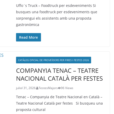
Uffo´s Truck – Foodtruck per esdeveniments Si
busques una foodtruck per esdeveniments que
sorprengui els assistents amb una proposta
gastronòmica
Read More
CATÀLEG OFICIAL DE PROVEÏDORS PER FIRES I FESTES 2026
COMPANYIA TENAC – TEATRE
NACIONAL CATALÀ PER FESTES
juliol 31, 2026
FestesMajors
96 Views
Tenac – Companyia de Teatre Nacional en Català –
Teatre Nacional Català per festes Si busqueu una
proposta cultural