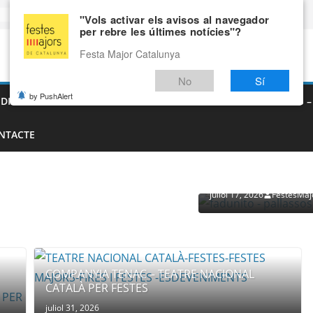
"Vols activar els avisos al navegador
per rebre les últimes notícies"?
Festa Major Catalunya
No
Sí
by PushAlert
EDIEVALS – AGENDA DE FIRES MEDIEVALS 2026
FIRES I FESTES 
NTACTE
PROVEÏDORS PER ESDEVENI
PALLASSOS
juliol 17, 2026
FestesMaj
COMPANYIA TENAC – TEATRE NACIONAL
CATALÀ PER FESTES
juliol 31, 2026