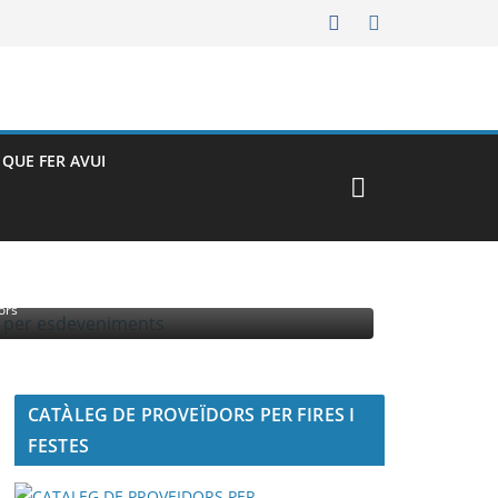
– QUE FER AVUI
MENTS
ors
CATÀLEG DE PROVEÏDORS PER FIRES I
FESTES