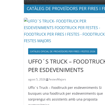
CATÀLEG DE PROVEÏDORS PER FIRES I F
CATÀLEG OFICIAL DE PROVEÏDORS PER FIRES I FESTES 2026
UFFO´S TRUCK – FOODTRUC
PER ESDEVENIMENTS
agost 5, 2026
FestesMajors
Uffo´s Truck – Foodtruck per esdeveniments Si
busques una foodtruck per esdeveniments que
sorprengui els assistents amb una proposta