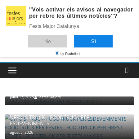
Skip
Divendres, agost 7, 2026
"Vols activar els avisos al navegador
to
per rebre les últimes notícies"?
Última:
content
Festa Major Catalunya
No
Sí
by PushAlert
PROVEÏDORS PER ESDEVENIMENTS
PALLASSOS
juliol 17, 2026
FestesMajors
UFFO´S TRUCK – FOODTRUCK PER
ESDEVENIMENTS
agost 5, 2026
COMPANYIA TENAC – TEATRE NACIONAL CATALÀ