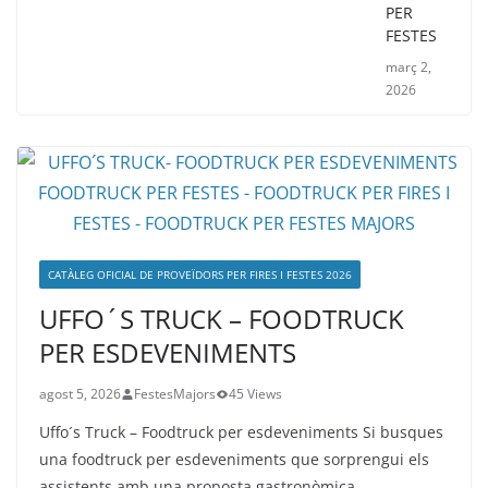
PER
FESTES
març 2,
2026
CATÀLEG OFICIAL DE PROVEÏDORS PER FIRES I FESTES 2026
UFFO´S TRUCK – FOODTRUCK
PER ESDEVENIMENTS
agost 5, 2026
FestesMajors
45 Views
Uffo´s Truck – Foodtruck per esdeveniments Si busques
una foodtruck per esdeveniments que sorprengui els
assistents amb una proposta gastronòmica