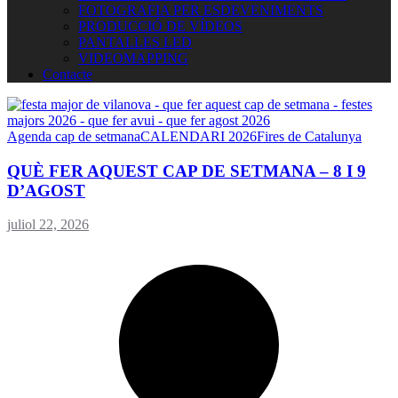
FOTOGRAFIA PER ESDEVENIMENTS
PRODUCCIÓ DE VÍDEOS
PANTALLES LED
VIDEOMAPPING
Contacte
Agenda cap de setmana
CALENDARI 2026
Fires de Catalunya
QUÈ FER AQUEST CAP DE SETMANA – 8 I 9
D’AGOST
juliol 22, 2026