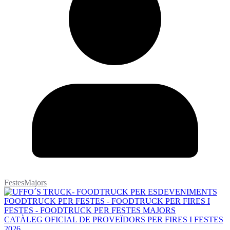
FestesMajors
CATÀLEG OFICIAL DE PROVEÏDORS PER FIRES I FESTES
2026