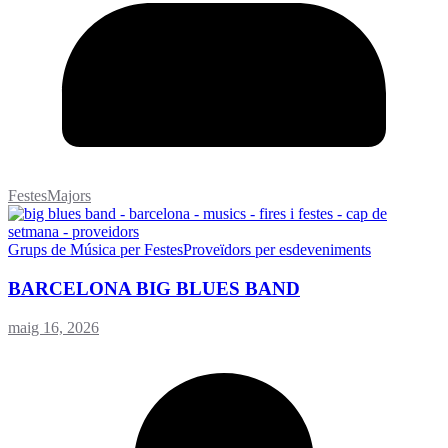
FestesMajors
Grups de Música per Festes
Proveïdors per esdeveniments
BARCELONA BIG BLUES BAND
maig 16, 2026