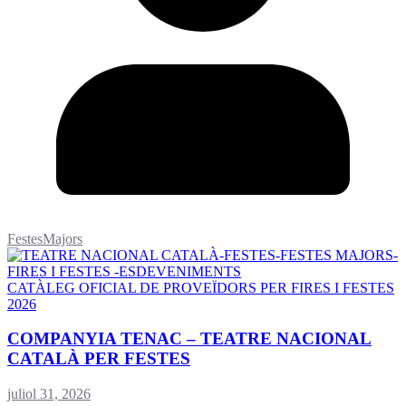
FestesMajors
CATÀLEG OFICIAL DE PROVEÏDORS PER FIRES I FESTES
2026
COMPANYIA TENAC – TEATRE NACIONAL
CATALÀ PER FESTES
juliol 31, 2026