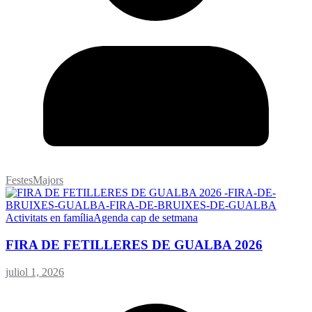
FestesMajors
Activitats en família
Agenda cap de setmana
FIRA DE FETILLERES DE GUALBA 2026
juliol 1, 2026