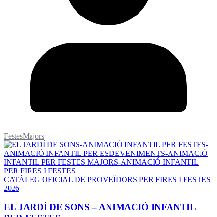
FestesMajors
CATÀLEG OFICIAL DE PROVEÏDORS PER FIRES I FESTES
2026
EL JARDÍ DE SONS – ANIMACIÓ INFANTIL