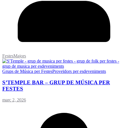
FestesMajors
Grups de Música per Festes
Proveïdors per esdeveniments
S’TEMPLE BAR – GRUP DE MÚSICA PER
FESTES
març 2, 2026