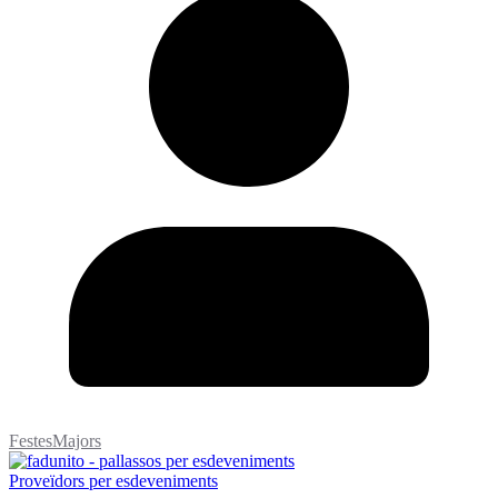
FestesMajors
Proveïdors per esdeveniments