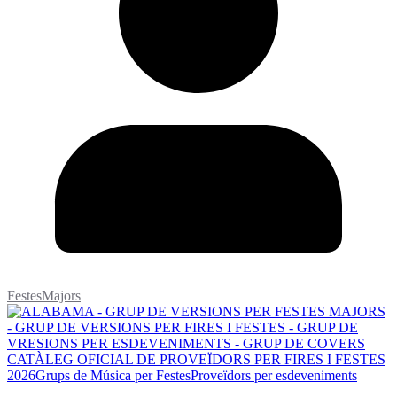
FestesMajors
CATÀLEG OFICIAL DE PROVEÏDORS PER FIRES I FESTES
2026
Grups de Música per Festes
Proveïdors per esdeveniments