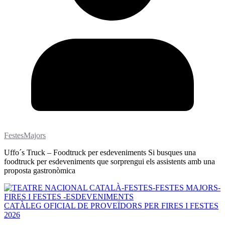
FestesMajors
Uffo´s Truck – Foodtruck per esdeveniments Si busques una
foodtruck per esdeveniments que sorprengui els assistents amb una
proposta gastronòmica
CATÀLEG OFICIAL DE PROVEÏDORS PER FIRES I FESTES
2026