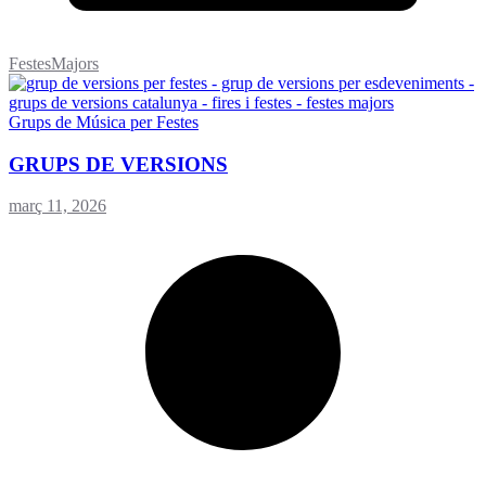
FestesMajors
Grups de Música per Festes
GRUPS DE VERSIONS
març 11, 2026