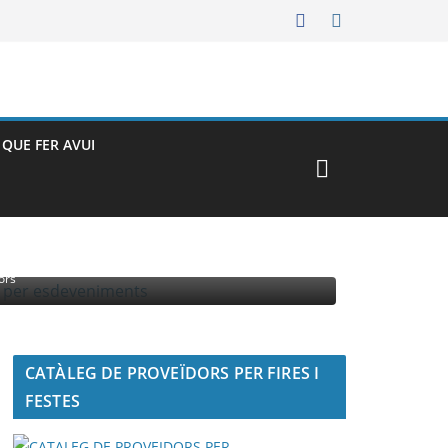
– QUE FER AVUI
MENTS
ors
CATÀLEG DE PROVEÏDORS PER FIRES I
FESTES