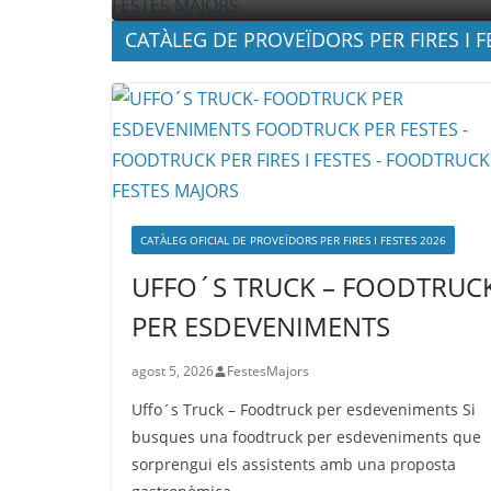
CATÀLEG DE PROVEÏDORS PER FIRES I F
CATÀLEG OFICIAL DE PROVEÏDORS PER FIRES I FESTES 2026
UFFO´S TRUCK – FOODTRUC
PER ESDEVENIMENTS
agost 5, 2026
FestesMajors
Uffo´s Truck – Foodtruck per esdeveniments Si
busques una foodtruck per esdeveniments que
sorprengui els assistents amb una proposta