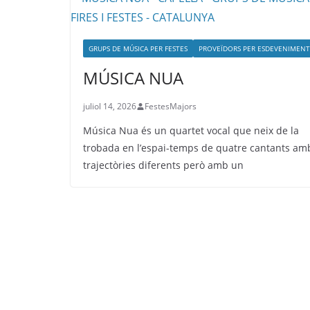
GRUPS DE MÚSICA PER FESTES
PROVEÏDORS PER ESDEVENIMENT
MÚSICA NUA
juliol 14, 2026
FestesMajors
Música Nua és un quartet vocal que neix de la
trobada en l’espai-temps de quatre cantants am
trajectòries diferents però amb un