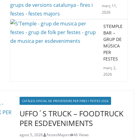
març 11,
2026
S’TEMPLE
BAR –
GRUP DE
MÚSICA
PER
FESTES
març 2,
2026
CATÀLEG OFICIAL DE PROVEÏDORS PER FIRES I FESTES 2026
UFFO´S TRUCK – FOODTRUCK
PER ESDEVENIMENTS
agost 5, 2026
FestesMajors
46 Views