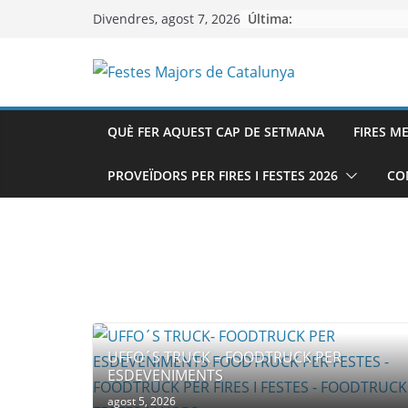
Skip
Última:
Divendres, agost 7, 2026
to
content
QUÈ FER AQUEST CAP DE SETMANA
FIRES M
PROVEÏDORS PER FIRES I FESTES 2026
CO
UFFO´S TRUCK – FOODTRUCK PER
ESDEVENIMENTS
agost 5, 2026