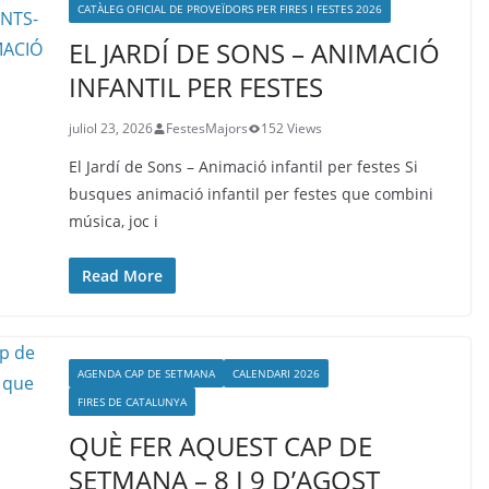
CATÀLEG OFICIAL DE PROVEÏDORS PER FIRES I FESTES 2026
EL JARDÍ DE SONS – ANIMACIÓ
INFANTIL PER FESTES
juliol 23, 2026
FestesMajors
152 Views
El Jardí de Sons – Animació infantil per festes Si
busques animació infantil per festes que combini
música, joc i
Read More
AGENDA CAP DE SETMANA
CALENDARI 2026
FIRES DE CATALUNYA
QUÈ FER AQUEST CAP DE
SETMANA – 8 I 9 D’AGOST