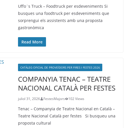
Uffo´s Truck – Foodtruck per esdeveniments Si
busques una foodtruck per esdeveniments que
sorprengui els assistents amb una proposta
gastronòmica
Read More
CATÀLEG OFICIAL DE PROVEÏDORS PER FIRES I FESTES 2026
COMPANYIA TENAC – TEATRE
NACIONAL CATALÀ PER FESTES
juliol 31, 2026
FestesMajors
102 Views
Tenac – Companyia de Teatre Nacional en Català –
Teatre Nacional Català per festes Si busqueu una
proposta cultural