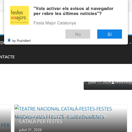
"Vols activar els avisos al navegador
per rebre les últimes notícies"?
Festa Major Catalunya
No
Sí
by PushAlert
EDIEVALS – AGENDA DE FIRES MEDIEVALS 2026
FIRES I FESTES 
NTACTE
PROVEÏDORS PER ESDEVENI
PALLASSOS
juliol 17, 2026
FestesMaj
COMPANYIA TENAC – TEATRE NACIONAL
CATALÀ PER FESTES
juliol 31, 2026