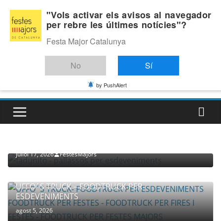
Skip
Dissabte, agost 8, 2026
"Vols activar els avisos al navegador
to
per rebre les últimes notícies"?
Última:
content
Festa Major Catalunya
No
Sí
by PushAlert
PROVEÏDORS PER ESDEVENIMENTS
PALLASSOS
juliol 17, 2026
FestesMajors
UFFO´S TRUCK – FOODTRUCK PER
ESDEVENIMENTS
agost 5, 2026
COMPANYIA TENAC – TEATRE NACIONAL CATALÀ