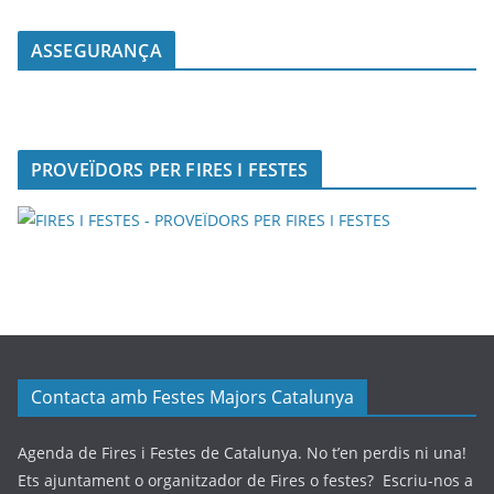
ASSEGURANÇA
PROVEÏDORS PER FIRES I FESTES
Contacta amb Festes Majors Catalunya
Agenda de Fires i Festes de Catalunya. No t’en perdis ni una!
Ets ajuntament o organitzador de Fires o festes? Escriu-nos a