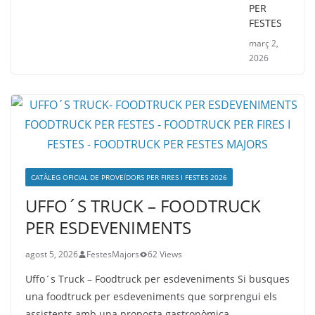
PER
FESTES
març 2,
2026
CATÀLEG OFICIAL DE PROVEÏDORS PER FIRES I FESTES 2026
UFFO´S TRUCK – FOODTRUCK
PER ESDEVENIMENTS
agost 5, 2026
FestesMajors
62 Views
Uffo´s Truck – Foodtruck per esdeveniments Si busques
una foodtruck per esdeveniments que sorprengui els
assistents amb una proposta gastronòmica