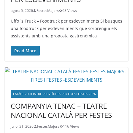
agost 5, 2026
FestesMajors
68 Views
Uffo´s Truck – Foodtruck per esdeveniments Si busques
una foodtruck per esdeveniments que sorprengui els
assistents amb una proposta gastronòmica
Read More
CATÀLEG OFICIAL DE PROVEÏDORS PER FIRES I FESTES 2026
COMPANYIA TENAC – TEATRE
NACIONAL CATALÀ PER FESTES
juliol 31, 2026
FestesMajors
116 Views