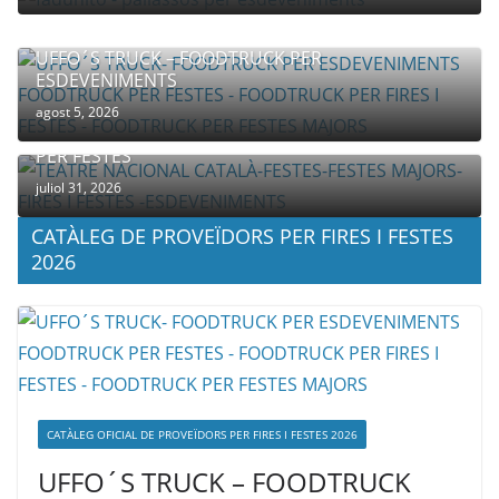
UFFO´S TRUCK – FOODTRUCK PER
ESDEVENIMENTS
agost 5, 2026
COMPANYIA TENAC – TEATRE NACIONAL CATALÀ
PER FESTES
juliol 31, 2026
CATÀLEG DE PROVEÏDORS PER FIRES I FESTES
2026
CATÀLEG OFICIAL DE PROVEÏDORS PER FIRES I FESTES 2026
UFFO´S TRUCK – FOODTRUCK