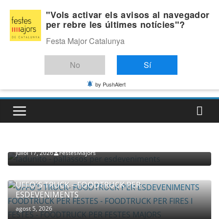
Skip
Divendres, agost 7, 2026
"Vols activar els avisos al navegador
to
per rebre les últimes notícies"?
Última:
content
Festa Major Catalunya
No
Sí
by PushAlert
PROVEÏDORS PER ESDEVENIMENTS
PALLASSOS
juliol 17, 2026
FestesMajors
UFFO´S TRUCK – FOODTRUCK PER
ESDEVENIMENTS
agost 5, 2026
COMPANYIA TENAC – TEATRE NACIONAL CATALÀ