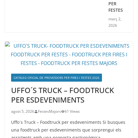
PER
FESTES
març 2,
2026
CATÀLEG OFICIAL DE PROVEÏDORS PER FIRES I FESTES 2026
UFFO´S TRUCK – FOODTRUCK
PER ESDEVENIMENTS
agost 5, 2026
FestesMajors
61 Views
Uffo´s Truck – Foodtruck per esdeveniments Si busques
una foodtruck per esdeveniments que sorprengui els
assistents amb una proposta gastronòmica