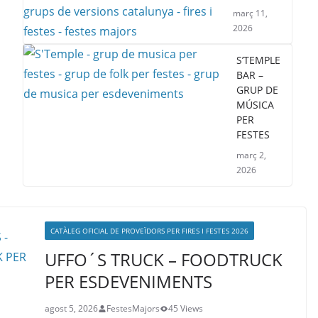
març 11,
2026
S’TEMPLE
BAR –
GRUP DE
MÚSICA
PER
FESTES
març 2,
2026
CATÀLEG OFICIAL DE PROVEÏDORS PER FIRES I FESTES 2026
UFFO´S TRUCK – FOODTRUCK
PER ESDEVENIMENTS
agost 5, 2026
FestesMajors
45 Views