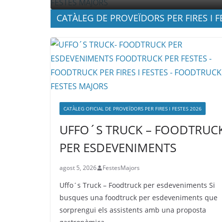
CATÀLEG DE PROVEÏDORS PER FIRES I F
CATÀLEG OFICIAL DE PROVEÏDORS PER FIRES I FESTES 2026
UFFO´S TRUCK – FOODTRUC
PER ESDEVENIMENTS
agost 5, 2026
FestesMajors
Uffo´s Truck – Foodtruck per esdeveniments Si
busques una foodtruck per esdeveniments que
sorprengui els assistents amb una proposta