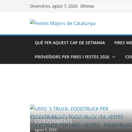
Skip
Última:
Divendres, agost 7, 2026
to
content
QUÈ FER AQUEST CAP DE SETMANA
FIRES M
PROVEÏDORS PER FIRES I FESTES 2026
CO
UFFO´S TRUCK – FOODTRUCK PER
ESDEVENIMENTS
agost 5, 2026