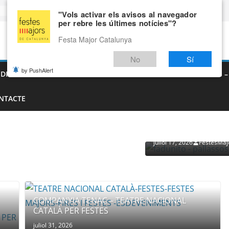
"Vols activar els avisos al navegador
per rebre les últimes notícies"?
Festa Major Catalunya
No
Sí
by PushAlert
EDIEVALS – AGENDA DE FIRES MEDIEVALS 2026
FIRES I FESTES 
NTACTE
PROVEÏDORS PER ESDEVENI
PALLASSOS
juliol 17, 2026
FestesMaj
COMPANYIA TENAC – TEATRE NACIONAL
CATALÀ PER FESTES
juliol 31, 2026