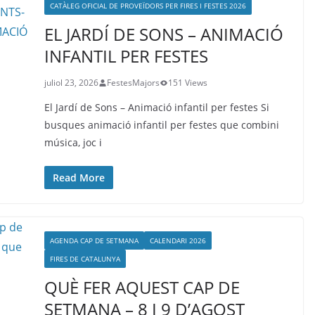
CATÀLEG OFICIAL DE PROVEÏDORS PER FIRES I FESTES 2026
EL JARDÍ DE SONS – ANIMACIÓ
INFANTIL PER FESTES
juliol 23, 2026
FestesMajors
151 Views
El Jardí de Sons – Animació infantil per festes Si
busques animació infantil per festes que combini
música, joc i
Read More
AGENDA CAP DE SETMANA
CALENDARI 2026
FIRES DE CATALUNYA
QUÈ FER AQUEST CAP DE
SETMANA – 8 I 9 D’AGOST