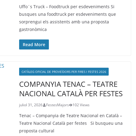
Uffo´s Truck – Foodtruck per esdeveniments Si
busques una foodtruck per esdeveniments que
sorprengui els assistents amb una proposta
gastronòmica
Read More
CATÀLEG OFICIAL DE PROVEÏDORS PER FIRES I FESTES 2026
COMPANYIA TENAC – TEATRE
NACIONAL CATALÀ PER FESTES
juliol 31, 2026
FestesMajors
102 Views
Tenac – Companyia de Teatre Nacional en Català –
Teatre Nacional Català per festes Si busqueu una
proposta cultural