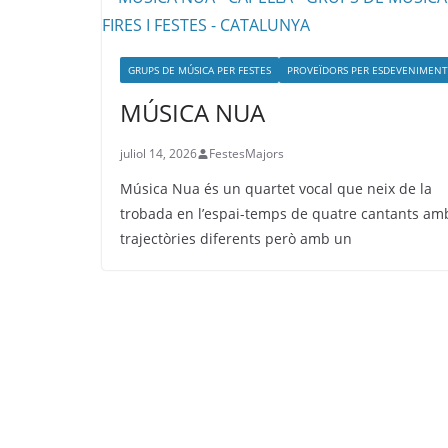
GRUPS DE MÚSICA PER FESTES
PROVEÏDORS PER ESDEVENIMENT
MÚSICA NUA
juliol 14, 2026
FestesMajors
Música Nua és un quartet vocal que neix de la
trobada en l’espai-temps de quatre cantants am
trajectòries diferents però amb un