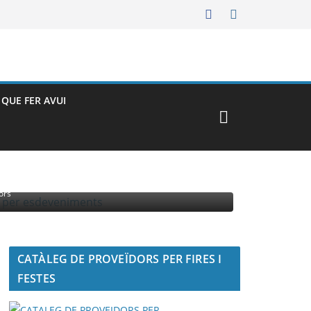
– QUE FER AVUI
MENTS
ors
CATÀLEG DE PROVEÏDORS PER FIRES I
FESTES