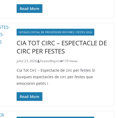
Read More
CATÀLEG OFICIAL DE PROVEÏDORS PER FIRES I FESTES 2026
CIA TOT CIRC – ESPECTACLE DE
CIRC PER FESTES
juliol 23, 2026
FestesMajors
179 Views
Cia Tot Circ – Espectacle de circ per festes Si
busques espectacles de circ per festes que
emocionin petits i
Read More