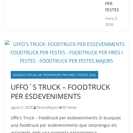
PER
FESTES
març 2,
2026
CATÀLEG OFICIAL DE PROVEÏDORS PER FIRES I FESTES 2026
UFFO´S TRUCK – FOODTRUCK
PER ESDEVENIMENTS
agost 5, 2026
FestesMajors
36 Views
Uffo´s Truck – Foodtruck per esdeveniments Si busques
una foodtruck per esdeveniments que sorprengui els
assistents amb una proposta gastronòmica