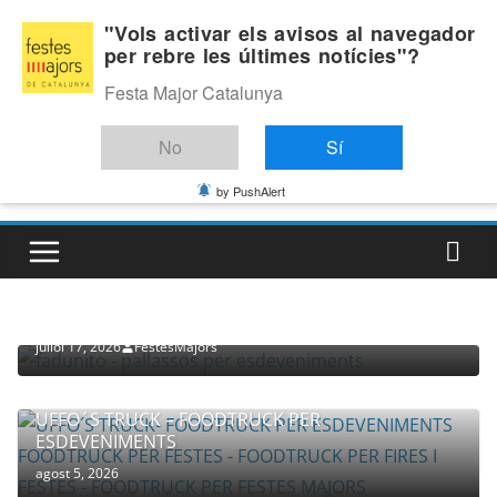
Skip
Dijous, agost 6, 2026
"Vols activar els avisos al navegador
to
per rebre les últimes notícies"?
Última:
content
Festa Major Catalunya
No
Sí
by PushAlert
PROVEÏDORS PER ESDEVENIMENTS
PALLASSOS
juliol 17, 2026
FestesMajors
UFFO´S TRUCK – FOODTRUCK PER
ESDEVENIMENTS
agost 5, 2026
COMPANYIA TENAC – TEATRE NACIONAL CATALÀ