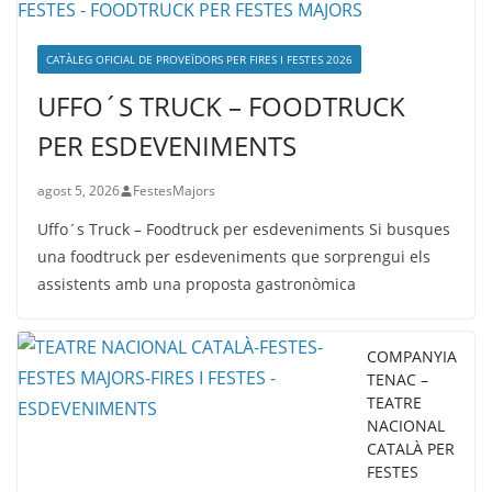
CATÀLEG OFICIAL DE PROVEÏDORS PER FIRES I FESTES 2026
UFFO´S TRUCK – FOODTRUCK
PER ESDEVENIMENTS
agost 5, 2026
FestesMajors
Uffo´s Truck – Foodtruck per esdeveniments Si busques
una foodtruck per esdeveniments que sorprengui els
assistents amb una proposta gastronòmica
COMPANYIA
TENAC –
TEATRE
NACIONAL
CATALÀ PER
FESTES