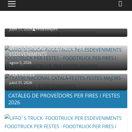
PROVEÏDORS PER ESDEVENIMENTS
PALLASSOS
juliol 17, 2026
FestesMajors
UFFO´S TRUCK – FOODTRUCK PER
ESDEVENIMENTS
agost 5, 2026
COMPANYIA TENAC – TEATRE NACIONAL CATALÀ
PER FESTES
juliol 31, 2026
CATÀLEG DE PROVEÏDORS PER FIRES I FESTES
2026