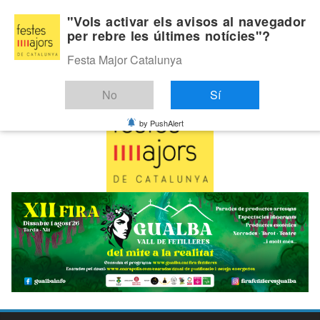
Skip
Divendres, agost 7, 2026
"Vols activar els avisos al navegador
to
per rebre les últimes notícies"?
Última:
content
Festa Major Catalunya
No
Sí
by PushAlert