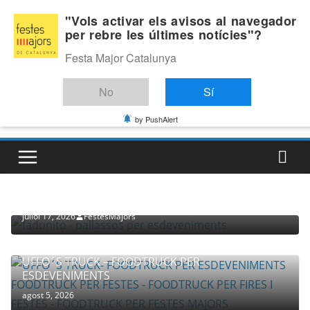
Skip
Diumenge, agost 9, 2026
"Vols activar els avisos al navegador
to
per rebre les últimes notícies"?
Última:
content
Festa Major Catalunya
No
Sí
by PushAlert
PROVEÏDORS PER ESDEVENIMENTS
PALLASSOS
juliol 17, 2026
FestesMajors
UFFO´S TRUCK – FOODTRUCK PER
ESDEVENIMENTS
agost 5, 2026
COMPANYIA TENAC – TEATRE NACIONAL CATALÀ