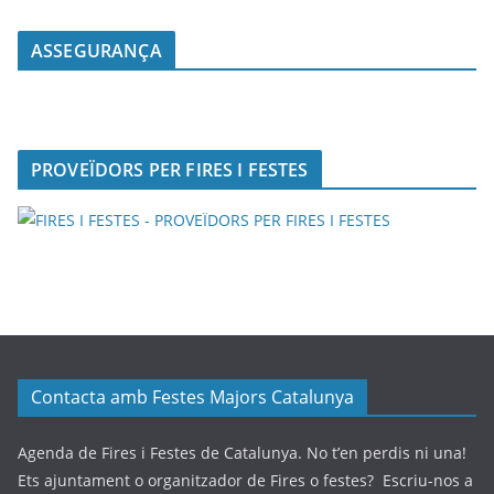
ASSEGURANÇA
PROVEÏDORS PER FIRES I FESTES
Contacta amb Festes Majors Catalunya
Agenda de Fires i Festes de Catalunya. No t’en perdis ni una!
Ets ajuntament o organitzador de Fires o festes? Escriu-nos a