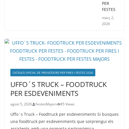
PER
FESTES
març 2,
2026
CATÀLEG OFICIAL DE PROVEÏDORS PER FIRES I FESTES 2026
UFFO´S TRUCK – FOODTRUCK
PER ESDEVENIMENTS
agost 5, 2026
FestesMajors
85 Views
Uffo´s Truck – Foodtruck per esdeveniments Si busques
una foodtruck per esdeveniments que sorprengui els
assistents amb una proposta gastronòmica