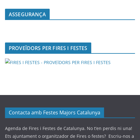
ASSEGURANÇA
PROVEÏDORS PER FIRES I FESTES
Contacta amb Festes Majors Catalunya
Agenda de Fires i Festes de Catalunya. No t’en perdis ni una!
Ets ajuntament o organitzador de Fires o festes? Escriu-nos a