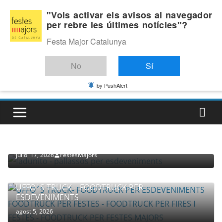
Skip
Diumenge, agost 9, 2026
"Vols activar els avisos al navegador
to
per rebre les últimes notícies"?
Última:
content
Festa Major Catalunya
No
Sí
by PushAlert
PROVEÏDORS PER ESDEVENIMENTS
PALLASSOS
juliol 17, 2026
FestesMajors
UFFO´S TRUCK – FOODTRUCK PER
ESDEVENIMENTS
agost 5, 2026
COMPANYIA TENAC – TEATRE NACIONAL CATALÀ