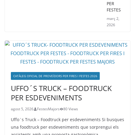
PER
FESTES
març 2,
2026
CATÀLEG OFICIAL DE PROVEÏDORS PER FIRES I FESTES 2026
UFFO´S TRUCK – FOODTRUCK
PER ESDEVENIMENTS
agost 5, 2026
FestesMajors
80 Views
Uffo´s Truck – Foodtruck per esdeveniments Si busques
una foodtruck per esdeveniments que sorprengui els
assistents amb una proposta gastronòmica