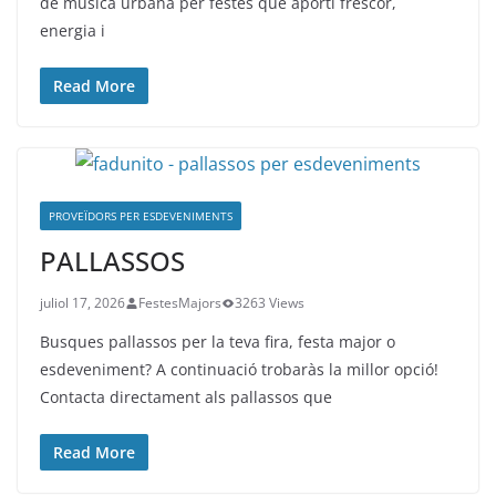
de música urbana per festes que aporti frescor,
energia i
Read More
PROVEÏDORS PER ESDEVENIMENTS
PALLASSOS
juliol 17, 2026
FestesMajors
3263 Views
Busques pallassos per la teva fira, festa major o
esdeveniment? A continuació trobaràs la millor opció!
Contacta directament als pallassos que
Read More