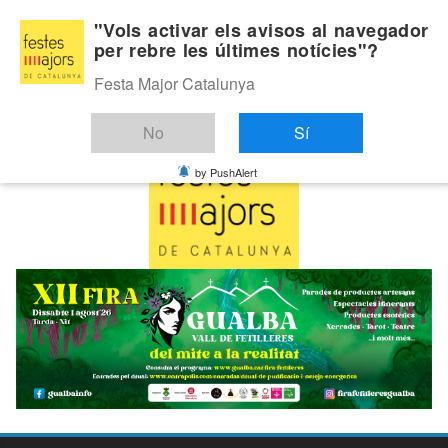
Skip
Diumenge, agost 9, 2026
"Vols activar els avisos al navegador
to
per rebre les últimes notícies"?
Última:
content
Festa Major Catalunya
No
Sí
by PushAlert