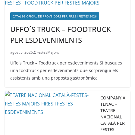
CATÀLEG OFICIAL DE PROVEÏDORS PER FIRES I FESTES 2026
UFFO´S TRUCK – FOODTRUCK
PER ESDEVENIMENTS
agost 5, 2026
FestesMajors
Uffo´s Truck – Foodtruck per esdeveniments Si busques
una foodtruck per esdeveniments que sorprengui els
assistents amb una proposta gastronòmica
COMPANYIA
TENAC –
TEATRE
NACIONAL
CATALÀ PER
FESTES