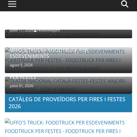
PROVEÏDORS PER ESDEVENIMENTS
PALLASSOS
juliol 17, 2026
FestesMajors
UFFO´S TRUCK – FOODTRUCK PER
ESDEVENIMENTS
agost 5, 2026
COMPANYIA TENAC – TEATRE NACIONAL CATALÀ
PER FESTES
juliol 31, 2026
CATÀLEG DE PROVEÏDORS PER FIRES I FESTES
2026