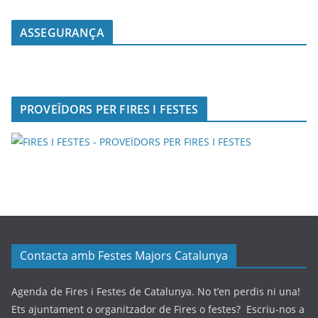
ASSEGURANÇA
PROVEÏDORS PER FIRES I FESTES
Contacta amb Festes Majors Catalunya
Agenda de Fires i Festes de Catalunya. No t’en perdis ni una!
Ets ajuntament o organitzador de Fires o festes? Escriu-nos a