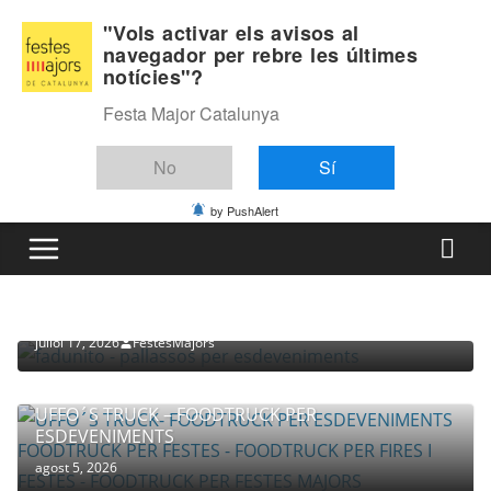
Skip
Divendres, agost 7, 2026
"Vols activar els avisos al
to
navegador per rebre les últimes
Última:
notícies"?
content
Festa Major Catalunya
No
Sí
by PushAlert
PROVEÏDORS PER ESDEVENIMENTS
PALLASSOS
juliol 17, 2026
FestesMajors
UFFO´S TRUCK – FOODTRUCK PER
ESDEVENIMENTS
agost 5, 2026
COMPANYIA TENAC – TEATRE NACIONAL CATALÀ