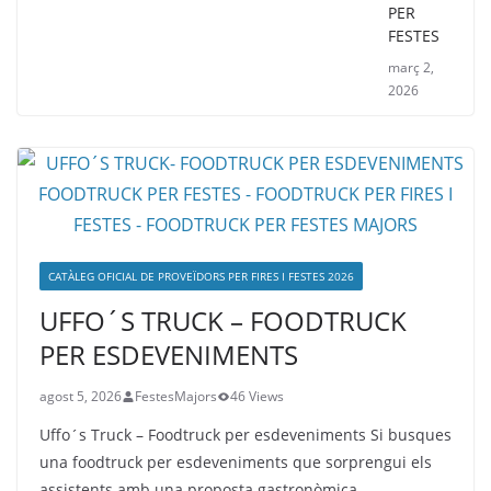
PER
FESTES
març 2,
2026
CATÀLEG OFICIAL DE PROVEÏDORS PER FIRES I FESTES 2026
UFFO´S TRUCK – FOODTRUCK
PER ESDEVENIMENTS
agost 5, 2026
FestesMajors
46 Views
Uffo´s Truck – Foodtruck per esdeveniments Si busques
una foodtruck per esdeveniments que sorprengui els
assistents amb una proposta gastronòmica