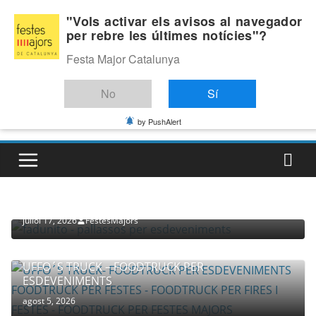
Skip
Divendres, agost 7, 2026
"Vols activar els avisos al navegador
to
per rebre les últimes notícies"?
Última:
content
Festa Major Catalunya
No
Sí
by PushAlert
PROVEÏDORS PER ESDEVENIMENTS
PALLASSOS
juliol 17, 2026
FestesMajors
UFFO´S TRUCK – FOODTRUCK PER
ESDEVENIMENTS
agost 5, 2026
COMPANYIA TENAC – TEATRE NACIONAL CATALÀ