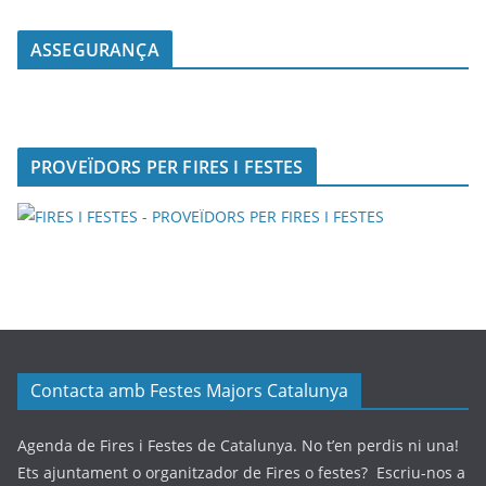
ASSEGURANÇA
PROVEÏDORS PER FIRES I FESTES
Contacta amb Festes Majors Catalunya
Agenda de Fires i Festes de Catalunya. No t’en perdis ni una!
Ets ajuntament o organitzador de Fires o festes? Escriu-nos a