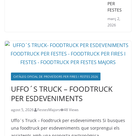
PER
FESTES
març 2,
2026
CATÀLEG OFICIAL DE PROVEÏDORS PER FIRES I FESTES 2026
UFFO´S TRUCK – FOODTRUCK
PER ESDEVENIMENTS
agost 5, 2026
FestesMajors
48 Views
Uffo´s Truck – Foodtruck per esdeveniments Si busques
una foodtruck per esdeveniments que sorprengui els
assistents amb una proposta gastronòmica