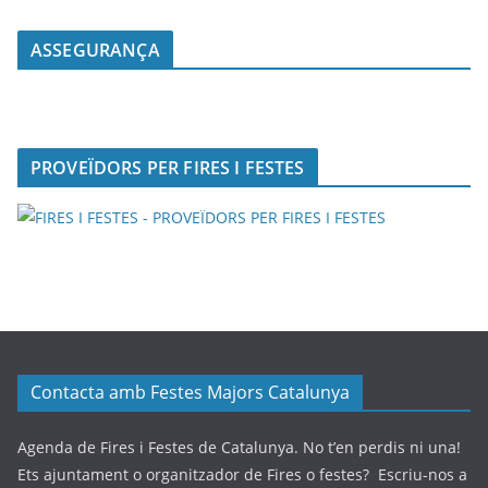
ASSEGURANÇA
PROVEÏDORS PER FIRES I FESTES
Contacta amb Festes Majors Catalunya
Agenda de Fires i Festes de Catalunya. No t’en perdis ni una!
Ets ajuntament o organitzador de Fires o festes? Escriu-nos a