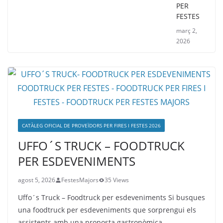
PER
FESTES
març 2,
2026
CATÀLEG OFICIAL DE PROVEÏDORS PER FIRES I FESTES 2026
UFFO´S TRUCK – FOODTRUCK
PER ESDEVENIMENTS
agost 5, 2026
FestesMajors
35 Views
Uffo´s Truck – Foodtruck per esdeveniments Si busques
una foodtruck per esdeveniments que sorprengui els
assistents amb una proposta gastronòmica