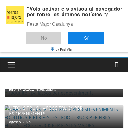
Skip
Dijous, agost 6, 2026
"Vols activar els avisos al navegador
to
per rebre les últimes notícies"?
Última:
content
Festa Major Catalunya
No
Sí
by PushAlert
PROVEÏDORS PER ESDEVENIMENTS
PALLASSOS
juliol 17, 2026
FestesMajors
UFFO´S TRUCK – FOODTRUCK PER
ESDEVENIMENTS
agost 5, 2026
COMPANYIA TENAC – TEATRE NACIONAL CATALÀ