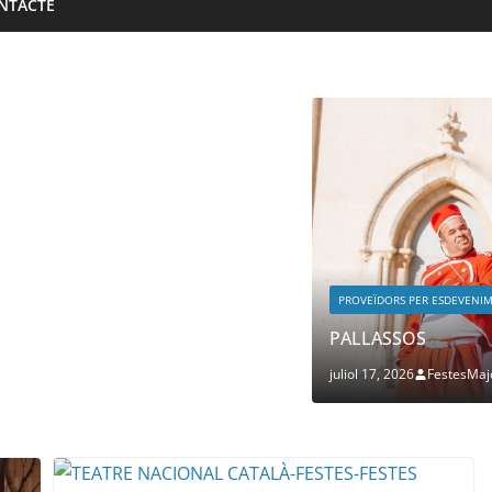
NTACTE
PROVEÏDORS PER ESDEVENI
PALLASSOS
juliol 17, 2026
FestesMaj