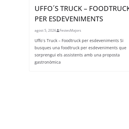
UFFO´S TRUCK – FOODTRUC
PER ESDEVENIMENTS
agost 5, 2026
FestesMajors
Uffo´s Truck – Foodtruck per esdeveniments Si
busques una foodtruck per esdeveniments que
sorprengui els assistents amb una proposta
gastronòmica