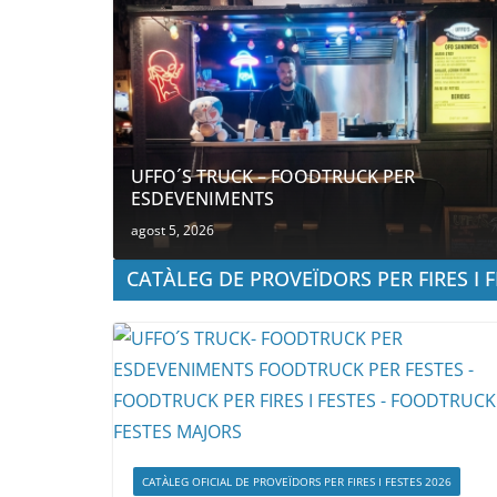
UFFO´S TRUCK – FOODTRUCK PER
ESDEVENIMENTS
agost 5, 2026
CATÀLEG DE PROVEÏDORS PER FIRES I F
CATÀLEG OFICIAL DE PROVEÏDORS PER FIRES I FESTES 2026