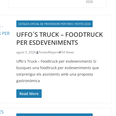
2026
CATÀLEG OFICIAL DE PROVEÏDORS PER FIRES I FESTES 2026
UFFO´S TRUCK – FOODTRUCK
PER ESDEVENIMENTS
agost 5, 2026
FestesMajors
54 Views
Uffo´s Truck – Foodtruck per esdeveniments Si
busques una foodtruck per esdeveniments que
sorprengui els assistents amb una proposta
gastronòmica
Read More