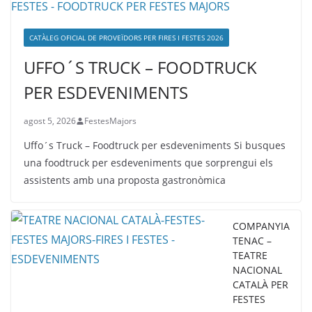
CATÀLEG OFICIAL DE PROVEÏDORS PER FIRES I FESTES 2026
UFFO´S TRUCK – FOODTRUCK
PER ESDEVENIMENTS
agost 5, 2026
FestesMajors
Uffo´s Truck – Foodtruck per esdeveniments Si busques
una foodtruck per esdeveniments que sorprengui els
assistents amb una proposta gastronòmica
COMPANYIA
TENAC –
TEATRE
NACIONAL
CATALÀ PER
FESTES