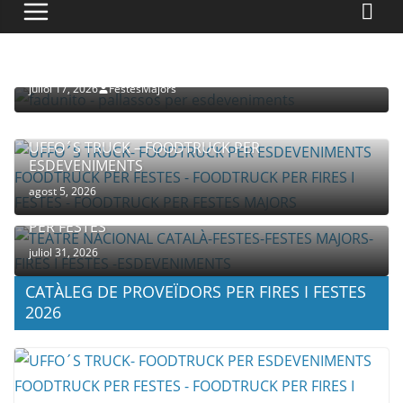
PROVEÏDORS PER ESDEVENIMENTS
PALLASSOS
juliol 17, 2026
FestesMajors
UFFO´S TRUCK – FOODTRUCK PER
ESDEVENIMENTS
agost 5, 2026
COMPANYIA TENAC – TEATRE NACIONAL CATALÀ
PER FESTES
juliol 31, 2026
CATÀLEG DE PROVEÏDORS PER FIRES I FESTES
2026