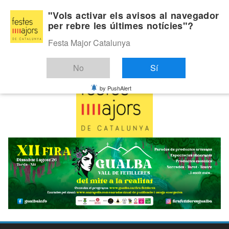
Skip
Dijous, agost 6, 2026
"Vols activar els avisos al navegador
to
per rebre les últimes notícies"?
Última:
content
Festa Major Catalunya
No
Sí
by PushAlert