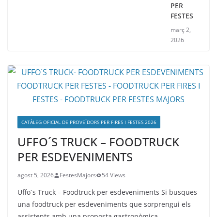
PER
FESTES
març 2,
2026
CATÀLEG OFICIAL DE PROVEÏDORS PER FIRES I FESTES 2026
UFFO´S TRUCK – FOODTRUCK
PER ESDEVENIMENTS
agost 5, 2026
FestesMajors
54 Views
Uffo´s Truck – Foodtruck per esdeveniments Si busques
una foodtruck per esdeveniments que sorprengui els
assistents amb una proposta gastronòmica