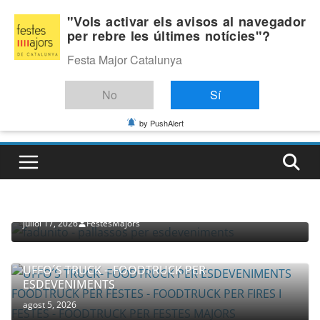
Skip
Divendres, agost 7, 2026
"Vols activar els avisos al navegador
to
per rebre les últimes notícies"?
Última:
content
Festa Major Catalunya
No
Sí
by PushAlert
PROVEÏDORS PER ESDEVENIMENTS
PALLASSOS
juliol 17, 2026
FestesMajors
UFFO´S TRUCK – FOODTRUCK PER
ESDEVENIMENTS
agost 5, 2026
COMPANYIA TENAC – TEATRE NACIONAL CATALÀ