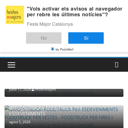
Skip
Divendres, agost 7, 2026
"Vols activar els avisos al navegador
to
per rebre les últimes notícies"?
Última:
content
Festa Major Catalunya
No
Sí
by PushAlert
PROVEÏDORS PER ESDEVENIMENTS
PALLASSOS
juliol 17, 2026
FestesMajors
UFFO´S TRUCK – FOODTRUCK PER
ESDEVENIMENTS
agost 5, 2026
COMPANYIA TENAC – TEATRE NACIONAL CATALÀ