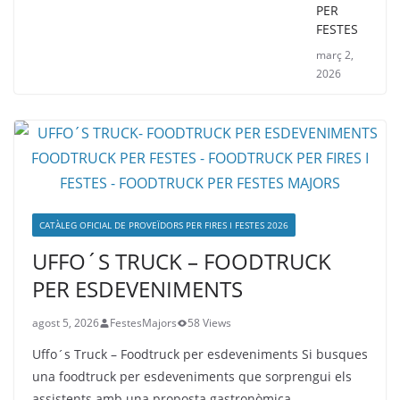
PER
FESTES
març 2,
2026
CATÀLEG OFICIAL DE PROVEÏDORS PER FIRES I FESTES 2026
UFFO´S TRUCK – FOODTRUCK
PER ESDEVENIMENTS
agost 5, 2026
FestesMajors
58 Views
Uffo´s Truck – Foodtruck per esdeveniments Si busques
una foodtruck per esdeveniments que sorprengui els
assistents amb una proposta gastronòmica