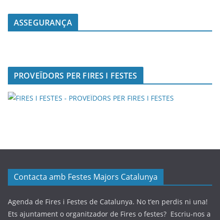
ASSEGURANÇA
PROVEÏDORS PER FIRES I FESTES
Contacta amb Festes Majors Catalunya
Agenda de Fires i Festes de Catalunya. No t’en perdis ni una!
Ets ajuntament o organitzador de Fires o festes? Escriu-nos a