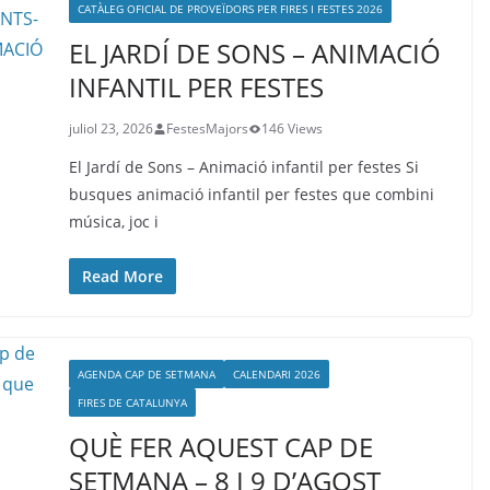
CATÀLEG OFICIAL DE PROVEÏDORS PER FIRES I FESTES 2026
EL JARDÍ DE SONS – ANIMACIÓ
INFANTIL PER FESTES
juliol 23, 2026
FestesMajors
146 Views
El Jardí de Sons – Animació infantil per festes Si
busques animació infantil per festes que combini
música, joc i
Read More
AGENDA CAP DE SETMANA
CALENDARI 2026
FIRES DE CATALUNYA
QUÈ FER AQUEST CAP DE
SETMANA – 8 I 9 D’AGOST