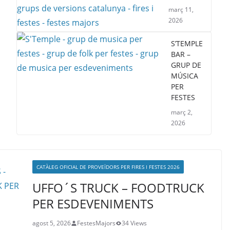
març 11,
2026
S’TEMPLE
BAR –
GRUP DE
MÚSICA
PER
FESTES
març 2,
2026
CATÀLEG OFICIAL DE PROVEÏDORS PER FIRES I FESTES 2026
UFFO´S TRUCK – FOODTRUCK
PER ESDEVENIMENTS
agost 5, 2026
FestesMajors
34 Views