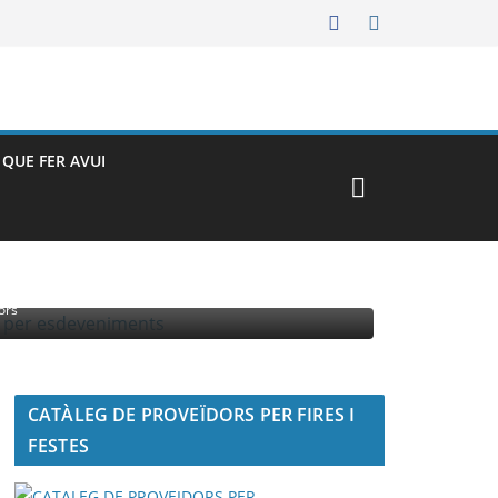
– QUE FER AVUI
MENTS
ors
CATÀLEG DE PROVEÏDORS PER FIRES I
FESTES