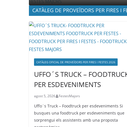
CATÀLEG DE PROVEÏDORS PER FIRES I F
CATÀLEG OFICIAL DE PROVEÏDORS PER FIRES I FESTES 2026
UFFO´S TRUCK – FOODTRUC
PER ESDEVENIMENTS
agost 5, 2026
FestesMajors
Uffo´s Truck – Foodtruck per esdeveniments Si
busques una foodtruck per esdeveniments que
sorprengui els assistents amb una proposta