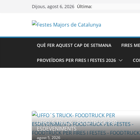
Skip
Última:
Dijous, agost 6, 2026
to
content
QUÈ FER AQUEST CAP DE SETMANA
FIRES M
PROVEÏDORS PER FIRES I FESTES 2026
CO
UFFO´S TRUCK – FOODTRUCK PER
ESDEVENIMENTS
agost 5, 2026