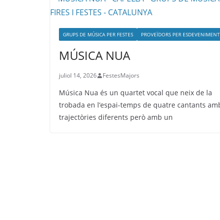
GRUPS DE MÚSICA PER FESTES
PROVEÏDORS PER ESDEVENIMENT
MÚSICA NUA
juliol 14, 2026
FestesMajors
Música Nua és un quartet vocal que neix de la
trobada en l’espai-temps de quatre cantants am
trajectòries diferents però amb un