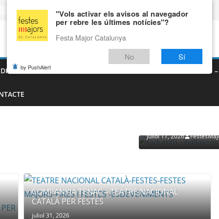
"Vols activar els avisos al navegador
per rebre les últimes notícies"?
Festa Major Catalunya
No
Sí
by PushAlert
EDIEVALS – AGENDA DE FIRES MEDIEVALS 2026
FIRES I FESTES 
NTACTE
PROVEÏDORS PER ESDEVENI
PALLASSOS
juliol 17, 2026
FestesMaj
COMPANYIA TENAC – TEATRE NACIONAL
CATALÀ PER FESTES
juliol 31, 2026