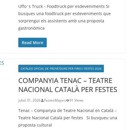
Uffo´s Truck – Foodtruck per esdeveniments Si
busques una foodtruck per esdeveniments que
sorprengui els assistents amb una proposta
gastronòmica
Read More
CATÀLEG OFICIAL DE PROVEÏDORS PER FIRES I FESTES 2026
COMPANYIA TENAC – TEATRE
NACIONAL CATALÀ PER FESTES
juliol 31, 2026
FestesMajors
91 Views
Tenac – Companyia de Teatre Nacional en Català –
Teatre Nacional Català per festes Si busqueu una
proposta cultural