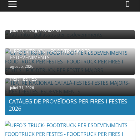
PROVEÏDORS PER ESDEVENIMENTS
PALLASSOS
juliol 17, 2026
FestesMajors
UFFO´S TRUCK – FOODTRUCK PER
ESDEVENIMENTS
agost 5, 2026
COMPANYIA TENAC – TEATRE NACIONAL CATALÀ
PER FESTES
juliol 31, 2026
CATÀLEG DE PROVEÏDORS PER FIRES I FESTES
2026