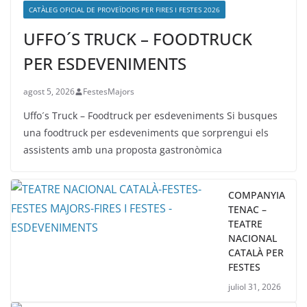
CATÀLEG OFICIAL DE PROVEÏDORS PER FIRES I FESTES 2026
UFFO´S TRUCK – FOODTRUCK
PER ESDEVENIMENTS
agost 5, 2026
FestesMajors
Uffo´s Truck – Foodtruck per esdeveniments Si busques
una foodtruck per esdeveniments que sorprengui els
assistents amb una proposta gastronòmica
COMPANYIA
TENAC –
TEATRE
NACIONAL
CATALÀ PER
FESTES
juliol 31, 2026