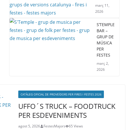
març 11,
2026
S’TEMPLE
BAR –
GRUP DE
MÚSICA
PER
FESTES
març 2,
2026
CATÀLEG OFICIAL DE PROVEÏDORS PER FIRES I FESTES 2026
UFFO´S TRUCK – FOODTRUCK
PER ESDEVENIMENTS
agost 5, 2026
FestesMajors
65 Views