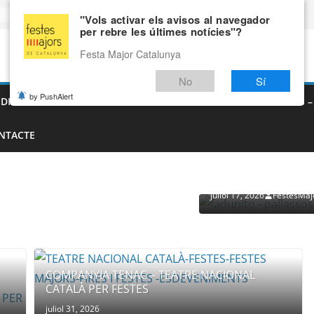
"Vols activar els avisos al navegador
per rebre les últimes notícies"?
Festa Major Catalunya
No
Sí
by PushAlert
EDIEVALS – AGENDA DE FIRES MEDIEVALS 2026
FIRES I FESTES 
NTACTE
PROVEÏDORS PER ESDEVENI
PALLASSOS
juliol 17, 2026
FestesMaj
COMPANYIA TENAC – TEATRE NACIONAL
CATALÀ PER FESTES
juliol 31, 2026