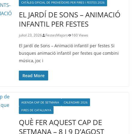
CATÀLEG OFICIAL DE PROVEÏDORS PER FIRES I FESTES 2026
EL JARDÍ DE SONS – ANIMACIÓ
INFANTIL PER FESTES
juliol 23, 2026
FestesMajors
160 Views
El Jardí de Sons – Animació infantil per festes Si
busques animació infantil per festes que combini
música, joc i
Read More
AGENDA CAP DE SETMANA
CALENDARI 2026
FIRES DE CATALUNYA
QUÈ FER AQUEST CAP DE
SETMANA – 8 I 9 D’AGOST