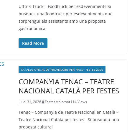
Uffo´s Truck – Foodtruck per esdeveniments Si
busques una foodtruck per esdeveniments que
sorprengui els assistents amb una proposta
gastronòmica
Read More
CATÀLEG OFICIAL DE PROVEÏDORS PER FIRES I FESTES 2026
COMPANYIA TENAC – TEATRE
NACIONAL CATALÀ PER FESTES
juliol 31, 2026
FestesMajors
114 Views
Tenac – Companyia de Teatre Nacional en Català –
Teatre Nacional Català per festes Si busqueu una
proposta cultural