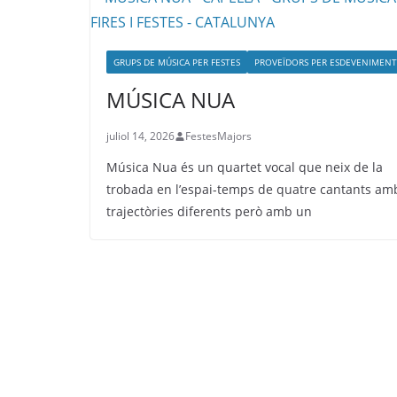
GRUPS DE MÚSICA PER FESTES
PROVEÏDORS PER ESDEVENIMENT
MÚSICA NUA
juliol 14, 2026
FestesMajors
Música Nua és un quartet vocal que neix de la
trobada en l’espai-temps de quatre cantants am
trajectòries diferents però amb un