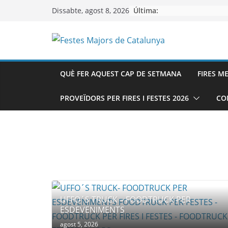
Skip
Última:
Dissabte, agost 8, 2026
to
content
QUÈ FER AQUEST CAP DE SETMANA
FIRES M
PROVEÏDORS PER FIRES I FESTES 2026
CO
UFFO´S TRUCK – FOODTRUCK PER
ESDEVENIMENTS
agost 5, 2026