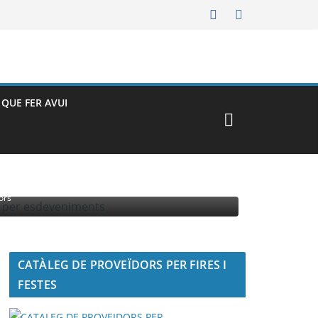
– QUE FER AVUI
MENTS
ors
CATÀLEG DE PROVEÏDORS PER FIRES I
FESTES