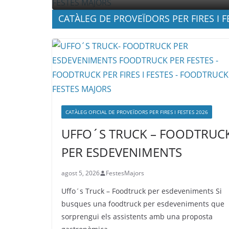
CATÀLEG DE PROVEÏDORS PER FIRES I F
CATÀLEG OFICIAL DE PROVEÏDORS PER FIRES I FESTES 2026
UFFO´S TRUCK – FOODTRUC
PER ESDEVENIMENTS
agost 5, 2026
FestesMajors
Uffo´s Truck – Foodtruck per esdeveniments Si
busques una foodtruck per esdeveniments que
sorprengui els assistents amb una proposta